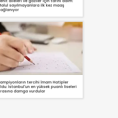
ehit aileleri ve gaziler için tarihi adım:
alul sayılmayanlara ilk kez maaş
ağlanıyor
ampiyonların tercihi İmam Hatipler
ldu: İstanbul'un en yüksek puanlı liseleri
rasına damga vurdular