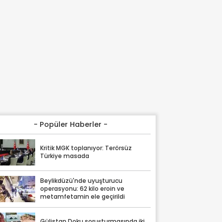
- Popüler Haberler -
Kritik MGK toplanıyor: Terörsüz
Türkiye masada
Beylikdüzü'nde uyuşturucu
operasyonu: 62 kilo eroin ve
metamfetamin ele geçirildi
Gülistan Doku soruşturmasında iki