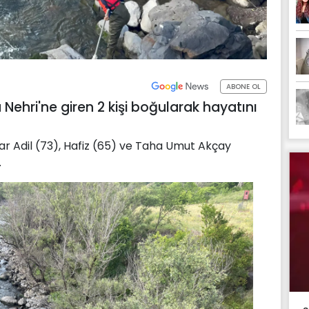
ABONE OL
 Nehri'ne giren 2 kişi boğularak hayatını
r Adil (73), Hafiz (65) ve Taha Umut Akçay
.