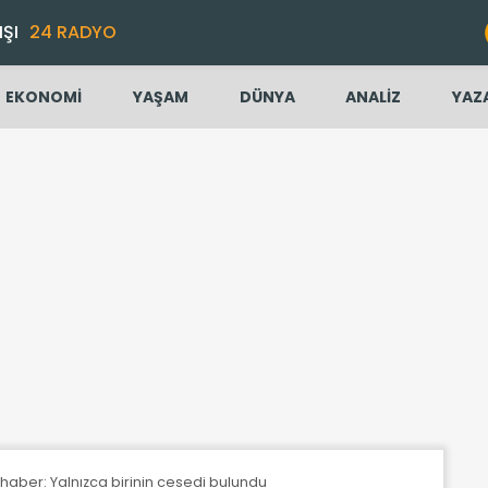
IŞI
24 RADYO
EKONOMİ
YAŞAM
DÜNYA
ANALİZ
YAZ
 haber: Yalnızca birinin cesedi bulundu