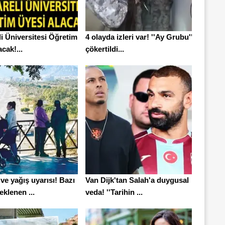
li Üniversitesi Öğretim
4 olayda izleri var! ''Ay Grubu''
acak!...
çökertildi...
 ve yağış uyarısı! Bazı
Van Dijk'tan Salah'a duygusal
eklenen ...
veda! ''Tarihin ...