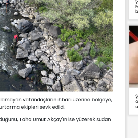
Ş
M
b
Ş
 alamayan vatandaşların ihbarı üzerine bölgeye,
o
a
rtarma ekipleri sevk edildi.
ulduğunu, Taha Umut Akçay'ın ise yüzerek sudan