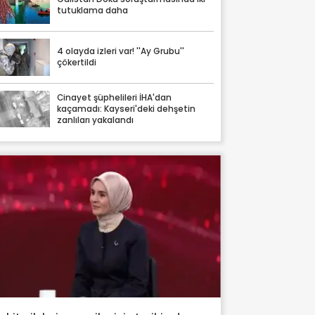
tutuklama daha
4 olayda izleri var! ''Ay Grubu''
çökertildi
Cinayet şüphelileri İHA'dan
kaçamadı: Kayseri'deki dehşetin
zanlıları yakalandı