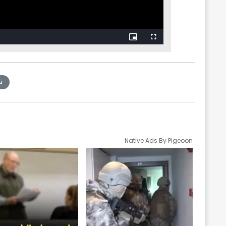
ü
Native Ads By Pigeoon