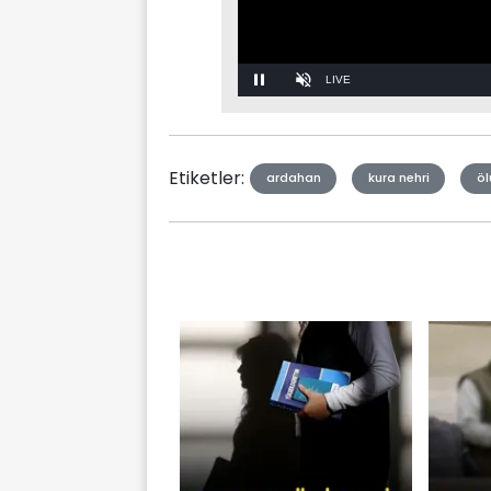
Stream
Unmute
Type
Etiketler:
ardahan
kura nehri
öl