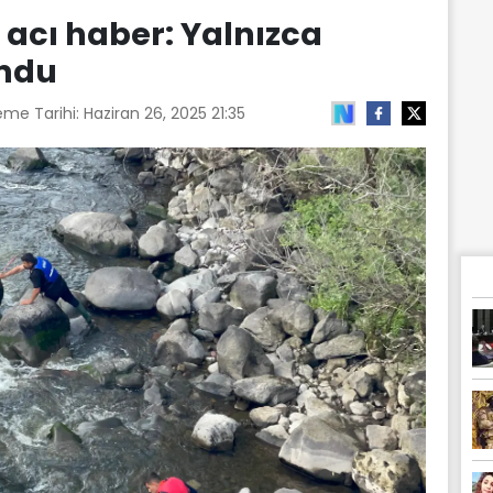
 acı haber: Yalnızca
undu
eme Tarihi:
Haziran 26, 2025 21:35