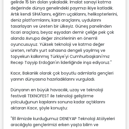
gelirde 15 bin doları yakaladık. İmalat sanayi katma
değerinde dünya genelindeki payımızı ikiye katladık.
Artık kendi SİHA'larını, eğitim uçaklarını, helikopterlerini,
deniz platformlarını, kara araçlarını, uydularını
tasarlayan ve üreten bir ülkeyiz. Güneş panelinden
ticari araçlara, beyaz eşyadan demir çeliğe pek çok
alanda Avrupa değer zincirlerinin en önemli
oyuncusuyuz. Yüksek teknoloji ve katma değer
üreten, refahı yurt sahasına dengeli yayılmış ve
topyekun kalkınmış Türkiye'yi Cumhurbaşkanı'mız
Recep Tayyip Erdoğan'ın liderliğinde inşa ediyoruz."
Kacır, Bakanlık olarak çok boyutlu adımlarla gençleri
yarının dünyasına hazırladıklarını vurguladı.
Dünyanın en büyük havacılık, uzay ve teknoloji
festivali TEKNOFEST ile teknoloji geliştirme
yolculuğunun kapılarını sonuna kadar açtıklarını
aktaran Kacır, şöyle konuştu:
"81 ilimizde kurduğumuz DENEYAP Teknoloji Atölyeleri
aracılığıyla gençlerimizi erken yaşta bilim ve