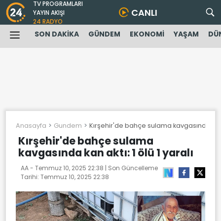
TV PROGRAMLARI
CANLI
YAYIN AKIŞI
24 RADYO
SON DAKİKA
GÜNDEM
EKONOMİ
YAŞAM
DÜ
Anasayfa
Gundem
Kırşehir'de bahçe sulama kavgasında kan ak
Kırşehir'de bahçe sulama
kavgasında kan aktı: 1 ölü 1 yaralı
AA -
Temmuz 10, 2025 22:38
| Son Güncelleme
Tarihi:
Temmuz 10, 2025 22:38