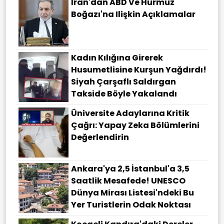
İran'dan ABD Ve Hürmüz
Boğazı'na Ilişkin Açıklamalar
Kadın Kılığına Girerek
Husumetlisine Kurşun Yağdırdı!
Siyah Çarşaflı Saldırgan
Takside Böyle Yakalandı
Üniversite Adaylarına Kritik
Çağrı: Yapay Zeka Bölümlerini
Değerlendirin
Ankara'ya 2,5 İstanbul'a 3,5
Saatlik Mesafede! UNESCO
Dünya Mirası Listesi'ndeki Bu
Yer Turistlerin Odak Noktası