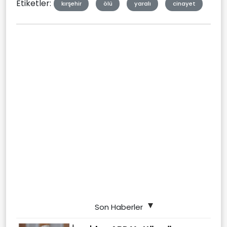
Etiketler:
kırşehir
ölü
yaralı
cinayet
Son Haberler