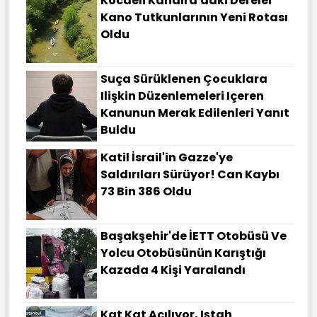
Kocaeli Kandıra'daki Dereler
Kano Tutkunlarının Yeni Rotası
Oldu
Suça Sürüklenen Çocuklara
Ilişkin Düzenlemeleri Içeren
Kanunun Merak Edilenleri Yanıt
Buldu
Katil İsrail'in Gazze'ye
Saldırıları Sürüyor! Can Kaybı
73 Bin 386 Oldu
Başakşehir'de İETT Otobüsü Ve
Yolcu Otobüsünün Karıştığı
Kazada 4 Kişi Yaralandı
Kat Kat Açılıyor, Iştah