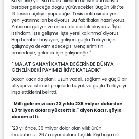
Bu yıl 'Aile yılı'. Bu mutlu ailelerin de istihdamlarıyla
beraber geleceğe doğru yürüyecekler. Bugün Siirt'te
13 tesisin açılışını yapacağız. Tesis noktasında yeni
yeni yatırımcıları bekliyoruz. Bu fabrikaları hazırlıyoruz.
Yatırımcı geliyor ve onlara da destek oluyoruz. 'İşte
istihdam, işte gelişme, işte yerel kalkınma' diyoruz.
Hep beraber büyüyen, gelişen, güçlü Türkiye için
çalışmaya devam edeceğiz. Gençlerimizin
emrindeyiz, gelecek için çalışacağız."
"İMALAT SANAYİ KATMA DEĞERİNDE DÜNYA
GENELİNDEKİ PAYIMIZI İKİYE KATLADIK"
Bakan Kacır da planlı, uzun vadeli, sağlam ve güçlü bir
altyapı ve istikrarlı projelerle büyük ve güçlü Türkiye'yi
inşa ettiklerini belirtti.
"Milli gelirimizi son 23 yılda 236 milyar dolardan
1,3 trilyon dolara yükselttik." diyen Kacır, şöyle
devam etti:
"23 yıl önce, 36 milyar dolar olan yıllık ürün
ihracatımızı, 267 milyar dolara taşıdık. Kişi başı milli