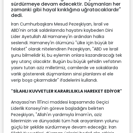
sürdürmeye devam edecektir. Düşmanları her
zamanki gibi hayal kırıklığına uğratacaklardır"
dedi.
İran Cumhurbaşkanı Mesud Pezeşkiyan, İsrail ve
ABD'nin ortak saldırılarında hayatını kaybeden Dini
Lider Ayetullah Ali Hamaney'in ardından halka
seslendi. Hamaney'in ölümünü "ülke için büyük bir
felaket" olarak nitelendiren Pezeşkiyan, "ABD ve İsrail
şunu bilmelidir ki, bu eylemin onlara kazandıracağı tek
şey utanç olacaktır. Bugün bu büyük şehidin vefatının
yasını tutan aziz milletimiz, camilerde ve sokaklarda
varlık göstererek düşmanların sinsi planlarını el ele
verip boşa çıkarmalıdır" ifadelerini kullandı.
"SİLAHLI KUVVETLER KARARLILIKLA HAREKET EDİYOR"
Anayasa'nın 111'inci maddesi kapsamında Geçici
Liderlik Konseyi'nin göreve başladığını belirten
Pezeşkiyan, "Allah'ın yardımıyla İmam'ın, aziz
liderimizin ve dünyadaki tüm hak arayanların yolunu
güçlü bir şekilde sürdürmeye devam edeceğiz. İran