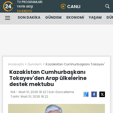
TV PROGRAMLARI
CANLI
YAYIN AKIŞI
24 RADYO
SON DAKİKA
GÜNDEM
EKONOMİ
YAŞAM
DÜ
Anasayfa
Gundem
Kazakistan Cumhurbaşkanı Tokayev'den A
Kazakistan Cumhurbaşkanı
Tokayev'den Arap ülkelerine
destek mektubu
IHA -
Mart 01, 2026 18:22
| Son Güncelleme
Tarihi:
Mart 01, 2026 18:22