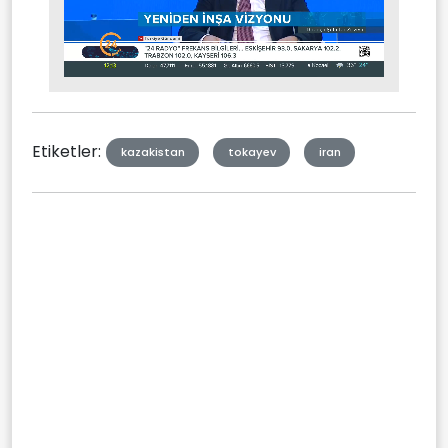
Stream
Mute
Type
Etiketler:
kazakistan
tokayev
iran