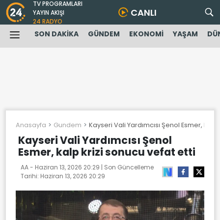
TV PROGRAMLARI
CANLI
YAYIN AKIŞI
24 RADYO
SON DAKİKA
GÜNDEM
EKONOMİ
YAŞAM
DÜ
Anasayfa
Gundem
Kayseri Vali Yardımcısı Şenol Esmer, kalp k
Kayseri Vali Yardımcısı Şenol
Esmer, kalp krizi sonucu vefat etti
AA -
Haziran 13, 2026 20:29
| Son Güncelleme
Tarihi:
Haziran 13, 2026 20:29