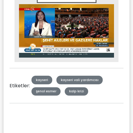
Stream
Mute
Type
kayseri
kayseri vali yardımcısı
Etiketler:
şenol esmer
kalp krizi