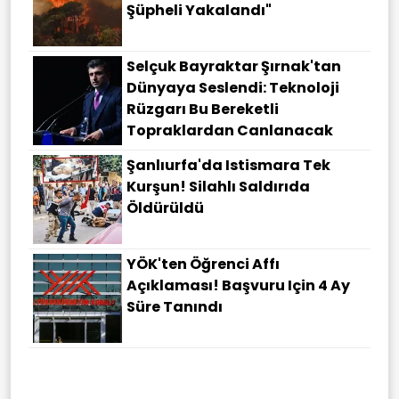
Şüpheli Yakalandı"
Selçuk Bayraktar Şırnak'tan
Dünyaya Seslendi: Teknoloji
Rüzgarı Bu Bereketli
Topraklardan Canlanacak
Şanlıurfa'da Istismara Tek
Kurşun! Silahlı Saldırıda
Öldürüldü
YÖK'ten Öğrenci Affı
Açıklaması! Başvuru Için 4 Ay
Süre Tanındı