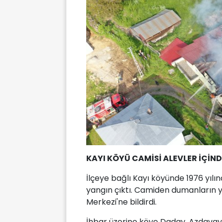
KAYI KÖYÜ CAMİSİ ALEVLER İÇİND
İlçeye bağlı Kayı köyünde 1976 yıl
yangın çıktı. Camiden dumanların y
Merkezi'ne bildirdi.
İhbar üzerine köye Daday, Azdavay 