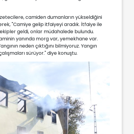
azetecilere, camiden dumanların yükseldiğini
rek, "Camiye gelip itfaiyeyi aradık. İtfaiye ile
kipler geldi, onlar müdahalede bulundu.
 Caminin yanında morg var, yemekhane var.
Yangının neden çıktığını bilmiyoruz. Yangın
alışmaları sürüyor." diye konuştu.