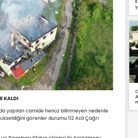
E
y
C
A
E KALDI
ında yapılan camide henüz bilinmeyen nedenle
ükseldiğini görenler durumu 112 Acil Çağrı
ve Pınarbaşı itfaiye ekipleri ile Kastamonu