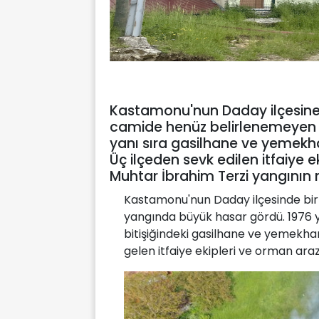
Kastamonu'nun Daday ilçesine 
camide henüz belirlenemeyen bi
yanı sıra gasilhane ve yemekhan
Üç ilçeden sevk edilen itfaiye ek
Muhtar İbrahim Terzi yangının n
Kastamonu'nun Daday ilçesinde bir 
yangında büyük hasar gördü. 1976 y
bitişiğindeki gasilhane ve yemekhane
gelen itfaiye ekipleri ve orman ara