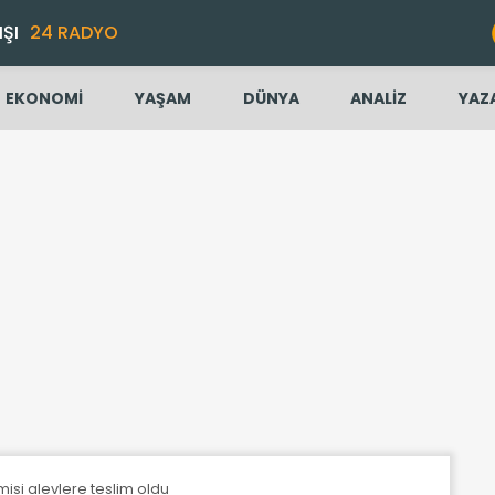
IŞI
24 RADYO
EKONOMİ
YAŞAM
DÜNYA
ANALİZ
YAZ
si alevlere teslim oldu