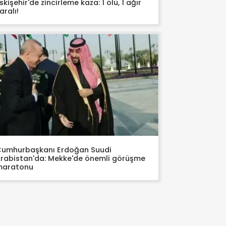
skişehir'de zincirleme kaza: 1 ölü, 1 ağır
aralı!
umhurbaşkanı Erdoğan Suudi
rabistan'da: Mekke'de önemli görüşme
maratonu