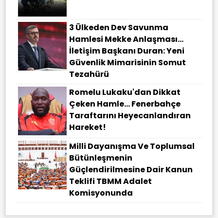
3 Ülkeden Dev Savunma
Hamlesi Mekke Anlaşması…
İletişim Başkanı Duran: Yeni
Güvenlik Mimarisinin Somut
Tezahürü
Romelu Lukaku'dan Dikkat
Çeken Hamle... Fenerbahçe
Taraftarını Heyecanlandıran
Hareket!
Milli Dayanışma Ve Toplumsal
Bütünleşmenin
Güçlendirilmesine Dair Kanun
Teklifi TBMM Adalet
Komisyonunda