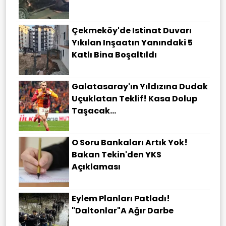
Çekmeköy'de Istinat Duvarı
Yıkılan Inşaatın Yanındaki 5
Katlı Bina Boşaltıldı
Galatasaray'ın Yıldızına Dudak
Uçuklatan Teklif! Kasa Dolup
Taşacak...
O Soru Bankaları Artık Yok!
Bakan Tekin'den YKS
Açıklaması
Eylem Planları Patladı!
"Daltonlar"a Ağır Darbe