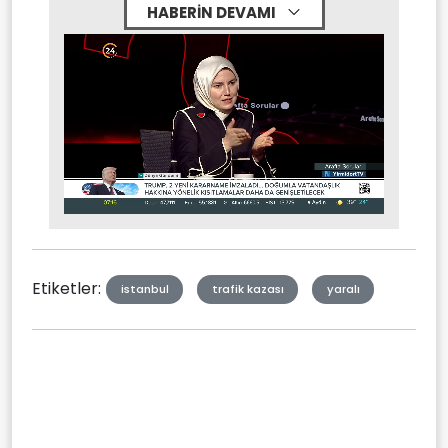
HABERİN DEVAMI
Stream
Mute
Type
Etiketler:
istanbul
trafik kazası
yaralı