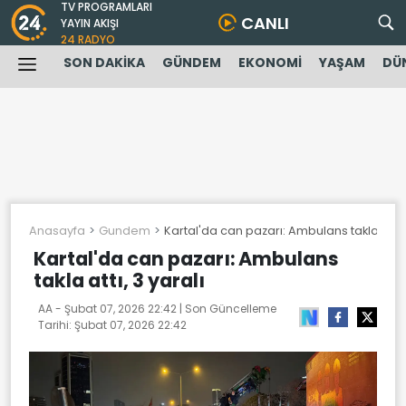
TV PROGRAMLARI
CANLI
YAYIN AKIŞI
24 RADYO
SON DAKİKA
GÜNDEM
EKONOMİ
YAŞAM
DÜ
Anasayfa
Gundem
Kartal'da can pazarı: Ambulans takla attı, 
Kartal'da can pazarı: Ambulans
takla attı, 3 yaralı
AA -
Şubat 07, 2026 22:42
| Son Güncelleme
Tarihi:
Şubat 07, 2026 22:42