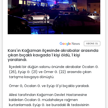
ABONE OL
Kars'ın Kağızman ilçesinde akrabalar arasında
çıkan bıçaklı kavgada 1 kişi öldü, 1 kişi
yaralandı.
İlçedeki bir düğün salonu önünde akrabalar Öcalan G.
(26), Eyüp G. (21) ve Ömer G. (22) arasında çıkan
tartışma kavgaya dönüştü.
Ömer G, Öcalan G. ve Eyüp G'yi bıçakla yaraladı.
Ailesi tarafından Kağızman Devlet Hastanesine
kaldırılan Öcalan G. müdahaleye rağmen
kurtarılamadı. Eyüp G. ise buradaki ilk tedavisinin