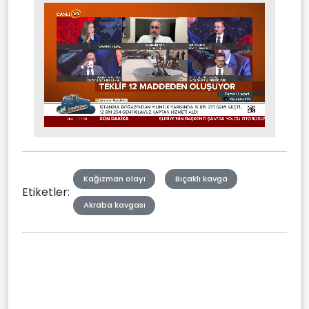
Stream
Mute
Type
Kağızman olayı
Bıçaklı kavga
Etiketler:
Akraba kavgası