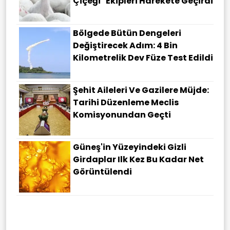
Çiçeği" Ekipleri Harekete Geçirdi
Bölgede Bütün Dengeleri
Değiştirecek Adım: 4 Bin
Kilometrelik Dev Füze Test Edildi
Şehit Aileleri Ve Gazilere Müjde:
Tarihi Düzenleme Meclis
Komisyonundan Geçti
Güneş'in Yüzeyindeki Gizli
Girdaplar Ilk Kez Bu Kadar Net
Görüntülendi