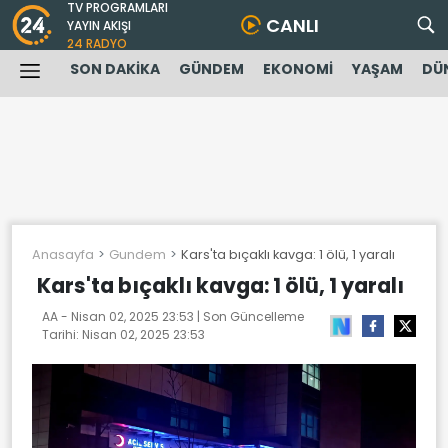
TV PROGRAMLARI
CANLI
YAYIN AKIŞI
24 RADYO
SON DAKİKA
GÜNDEM
EKONOMİ
YAŞAM
DÜ
Anasayfa
Gundem
Kars'ta bıçaklı kavga: 1 ölü, 1 yaralı
Kars'ta bıçaklı kavga: 1 ölü, 1 yaralı
AA -
Nisan 02, 2025 23:53
| Son Güncelleme
Tarihi:
Nisan 02, 2025 23:53