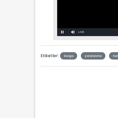
Stream
Mute
Type
Etiketler:
kavga
yaralanma
ha