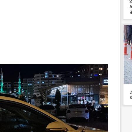
3
A
g
2
S