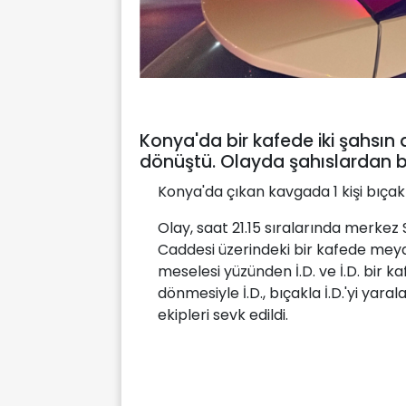
Konya'da bir kafede iki şahsın
dönüştü. Olayda şahıslardan bi
Konya'da çıkan kavgada 1 kişi bıçak
Olay, saat 21.15 sıralarında merkez S
Caddesi üzerindeki bir kafede meyd
meselesi yüzünden İ.D. ve İ.D. bir 
dönmesiyle İ.D., bıçakla İ.D.'yi yaral
ekipleri sevk edildi.