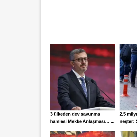
3 ülkeden dev savunma
2,5 mily
hamlesi Mekke Anlaşması… ...
neşter: 