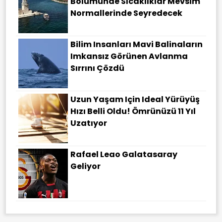
Bölümünde Sıcaklıklar Mevsim
Normallerinde Seyredecek
Bilim Insanları Mavi Balinaların
Imkansız Görünen Avlanma
Sırrını Çözdü
Uzun Yaşam Için Ideal Yürüyüş
Hızı Belli Oldu! Ömrünüzü 11 Yıl
Uzatıyor
Rafael Leao Galatasaray
Geliyor