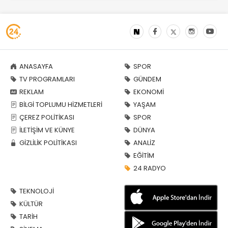
ANASAYFA
SPOR
TV PROGRAMLARI
GÜNDEM
REKLAM
EKONOMİ
BİLGİ TOPLUMU HİZMETLERİ
YAŞAM
ÇEREZ POLİTİKASI
SPOR
İLETİŞİM VE KÜNYE
DÜNYA
GİZLİLİK POLİTİKASI
ANALİZ
EĞİTİM
24 RADYO
TEKNOLOJİ
KÜLTÜR
TARİH