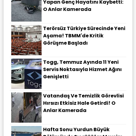
Yapan Genç Hayatını Kaybetti:
O Anlar Kamerada
Terörsüz Türkiye Sürecinde Yeni
Aşama! TBMM'de Kritik
Görüşme Başladı
Togg, Temmuz Ayında 11 Yeni
Servis Noktasıyla Hizmet Ağını
Genişletti
Vatandaş Ve Temizlik Görevlisi
Hırsızı Etkisiz Hale Getirdi! O
Anlar Kamerada
Hafta Sonu Yurdun Büyük