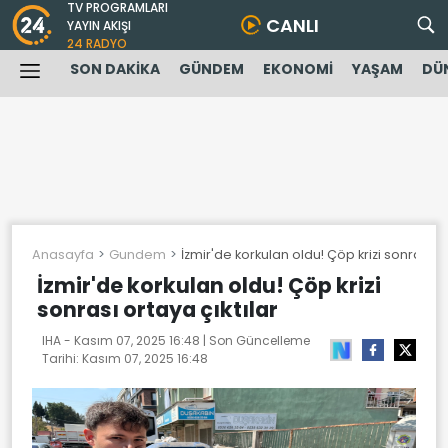
TV PROGRAMLARI
CANLI
YAYIN AKIŞI
24 RADYO
SON DAKİKA
GÜNDEM
EKONOMİ
YAŞAM
DÜ
Anasayfa
Gundem
İzmir'de korkulan oldu! Çöp krizi sonrası or
İzmir'de korkulan oldu! Çöp krizi
sonrası ortaya çıktılar
IHA -
Kasım 07, 2025 16:48
| Son Güncelleme
Tarihi:
Kasım 07, 2025 16:48