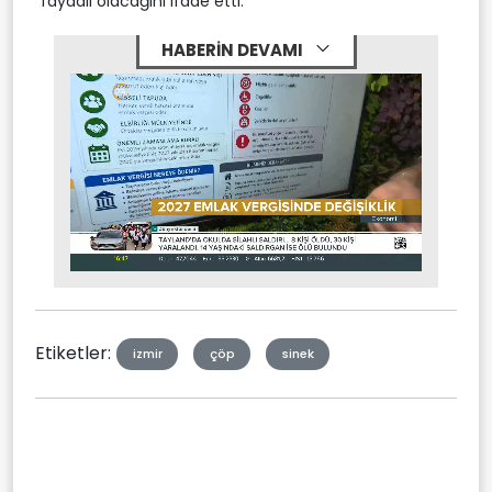
faydalı olacağını ifade etti.
HABERİN DEVAMI
Stream
Mute
Type
Etiketler:
izmir
çöp
sinek