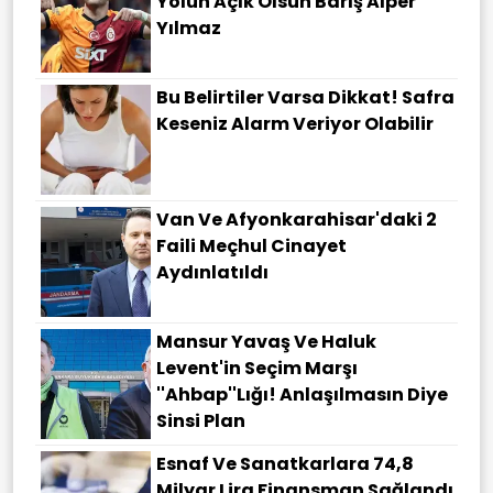
Yolun Açık Olsun Barış Alper
Yılmaz
Bu Belirtiler Varsa Dikkat! Safra
Keseniz Alarm Veriyor Olabilir
Van Ve Afyonkarahisar'daki 2
Faili Meçhul Cinayet
Aydınlatıldı
Mansur Yavaş Ve Haluk
Levent'in Seçim Marşı
''Ahbap''lığı! Anlaşılmasın Diye
Sinsi Plan
Esnaf Ve Sanatkarlara 74,8
Milyar Lira Finansman Sağlandı