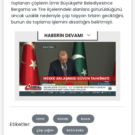
toplanan çöplerin İzmir Büyükşehir Belediyesince
Bergama ve Tire ilçelerindeki alanlara götürüldüğünü
ancak uzaklık nedeniyle çöp taşıyan tırların geciktiğini,
bunun da toplama işlemini aksattığını belirtmişti.
HABERİN DEVAMI
Stream
Mute
Type
izmir
konak
buca
Etiketler:
çöp yığını
kötü koku