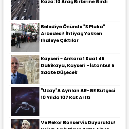
Kaza: 10 Araç Birbirine Girdi
Belediye Önünde "S Plaka"
Arbedesi! İhtiyaç Yokken
Ihaleye Çıktılar
Kayseri - Ankara 1 Saat 45
Dakikaya, Kayseri - İstanbul 5
Saate Düşecek
"Uzay"a Ayrılan AR-GE Bütçesi
10 Yılda 107 Kat Arttı
Ve Rekor Bonservis Duyuruldu!