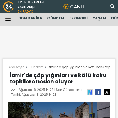
TV PROGRAMLARI
CANLI
YAYIN AKIŞI
24 RADYO
SON DAKİKA
GÜNDEM
EKONOMİ
YAŞAM
DÜ
Anasayfa
Gundem
İzmir'de çöp yığınları ve kötü koku tepkil
İzmir'de çöp yığınları ve kötü koku
tepkilere neden oluyor
AA -
Ağustos 18, 2025 14:23
| Son Güncelleme
Tarihi:
Ağustos 18, 2025 14:23