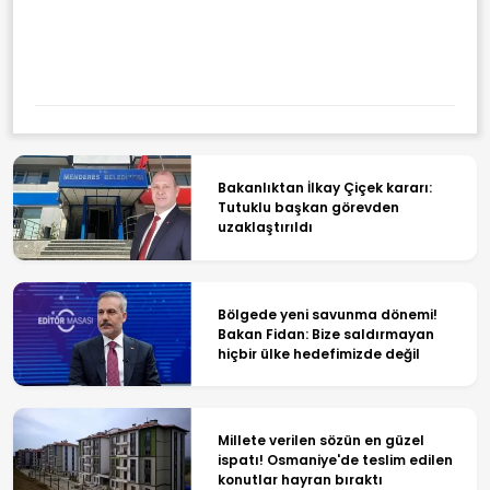
Milyonlarca Çalışanı
Ilgilendiren Önemli Karara Imza
Atıldı! Kıdem Tazminatında
Prim Dönemi Başladı
Bakanlıktan İlkay Çiçek kararı:
Tutuklu başkan görevden
uzaklaştırıldı
Bölgede yeni savunma dönemi!
Bakan Fidan: Bize saldırmayan
hiçbir ülke hedefimizde değil
Millete verilen sözün en güzel
ispatı! Osmaniye'de teslim edilen
konutlar hayran bıraktı