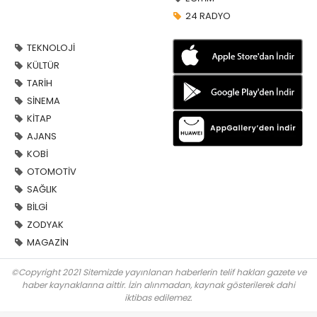
24 RADYO
TEKNOLOJİ
KÜLTÜR
TARİH
SİNEMA
KİTAP
AJANS
KOBİ
OTOMOTİV
SAĞLIK
BİLGİ
ZODYAK
MAGAZİN
©Copyright 2021 Sitemizde yayınlanan haberlerin telif hakları gazete ve
haber kaynaklarına aittir. İzin alınmadan, kaynak gösterilerek dahi
iktibas edilemez.