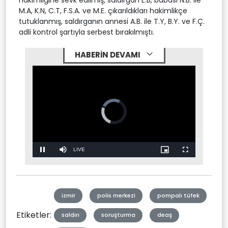
M.A, K.N, C.T, F.S.A. ve M.E. çıkarıldıkları hakimlikçe
tutuklanmış, saldırganın annesi A.B. ile T.Y, B.Y. ve F.Ç.
adli kontrol şartıyla serbest bırakılmıştı.
HABERİN DEVAMI
Stream
LIVE
Pause
Mute
Picture-
Fullscreen
in-
Picture
Type
izmir
polis merkezi
pompalı tüfek
Etiketler:
saldırı
soruşturma
deaş