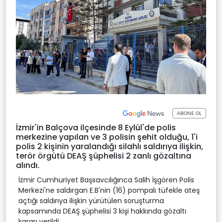
ABONE OL
İzmir'in Balçova ilçesinde 8 Eylül'de polis
merkezine yapılan ve 3 polisin şehit olduğu, 1'i
polis 2 kişinin yaralandığı silahlı saldırıya ilişkin,
terör örgütü DEAŞ şüphelisi 2 zanlı gözaltına
alındı.
İzmir Cumhuriyet Başsavcılığınca Salih İşgören Polis
Merkezi'ne saldırgan E.B'nin (16) pompalı tüfekle ateş
açtığı saldırıya ilişkin yürütülen soruşturma
kapsamında DEAŞ şüphelisi 3 kişi hakkında gözaltı
kararı verildi.