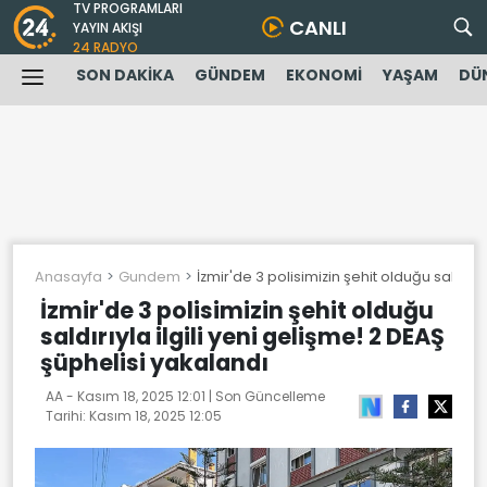
TV PROGRAMLARI
CANLI
YAYIN AKIŞI
24 RADYO
SON DAKİKA
GÜNDEM
EKONOMİ
YAŞAM
DÜ
Anasayfa
Gundem
İzmir'de 3 polisimizin şehit olduğu saldırıy
İzmir'de 3 polisimizin şehit olduğu
saldırıyla ilgili yeni gelişme! 2 DEAŞ
şüphelisi yakalandı
AA -
Kasım 18, 2025 12:01
| Son Güncelleme
Tarihi:
Kasım 18, 2025 12:05