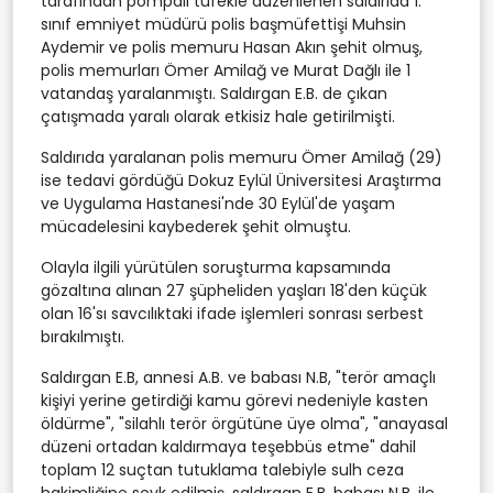
tarafından pompalı tüfekle düzenlenen saldırıda 1.
sınıf emniyet müdürü polis başmüfettişi Muhsin
Aydemir ve polis memuru Hasan Akın şehit olmuş,
polis memurları Ömer Amilağ ve Murat Dağlı ile 1
vatandaş yaralanmıştı. Saldırgan E.B. de çıkan
çatışmada yaralı olarak etkisiz hale getirilmişti.
Saldırıda yaralanan polis memuru Ömer Amilağ (29)
ise tedavi gördüğü Dokuz Eylül Üniversitesi Araştırma
ve Uygulama Hastanesi'nde 30 Eylül'de yaşam
mücadelesini kaybederek şehit olmuştu.
Olayla ilgili yürütülen soruşturma kapsamında
gözaltına alınan 27 şüpheliden yaşları 18'den küçük
olan 16'sı savcılıktaki ifade işlemleri sonrası serbest
bırakılmıştı.
Saldırgan E.B, annesi A.B. ve babası N.B, "terör amaçlı
kişiyi yerine getirdiği kamu görevi nedeniyle kasten
öldürme", "silahlı terör örgütüne üye olma", "anayasal
düzeni ortadan kaldırmaya teşebbüs etme" dahil
toplam 12 suçtan tutuklama talebiyle sulh ceza
hakimliğine sevk edilmiş, saldırgan E.B, babası N.B. ile