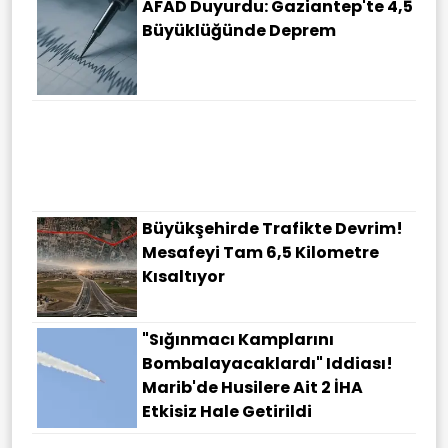
AFAD Duyurdu: Gaziantep'te 4,5
Büyüklüğünde Deprem
Ermenistan Ve ABD'den Kritik
Zirve! TRIPP Projesinde Tarih
Verildi
Büyükşehirde Trafikte Devrim!
Mesafeyi Tam 6,5 Kilometre
Kısaltıyor
"Sığınmacı Kamplarını
Bombalayacaklardı" Iddiası!
Marib'de Husilere Ait 2 İHA
Etkisiz Hale Getirildi