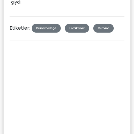
giydi.
Etiketler:
Fenerbahçe
Livakovic
Girona