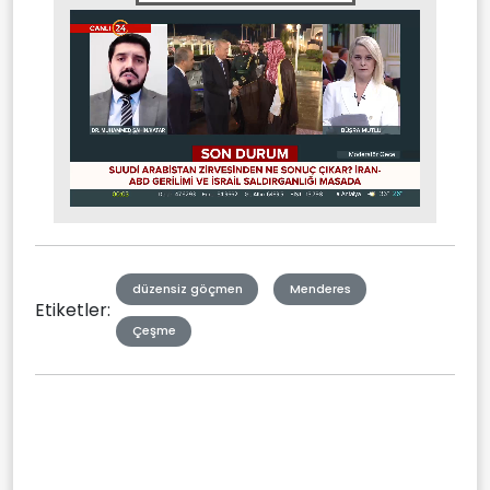
Stream
Mute
Type
düzensiz göçmen
Menderes
Etiketler:
Çeşme