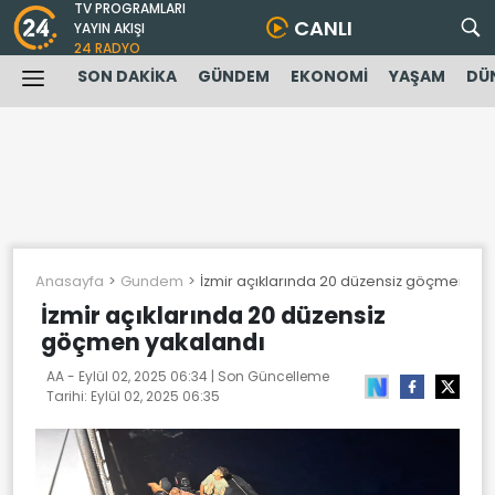
TV PROGRAMLARI
CANLI
YAYIN AKIŞI
24 RADYO
SON DAKİKA
GÜNDEM
EKONOMİ
YAŞAM
DÜ
Anasayfa
Gundem
İzmir açıklarında 20 düzensiz göçmen ya
İzmir açıklarında 20 düzensiz
göçmen yakalandı
AA -
Eylül 02, 2025 06:34
| Son Güncelleme
Tarihi:
Eylül 02, 2025 06:35