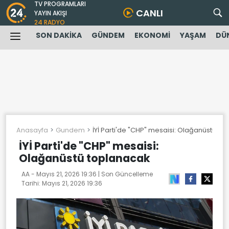
TV PROGRAMLARI
CANLI
YAYIN AKIŞI
24 RADYO
SON DAKİKA
GÜNDEM
EKONOMİ
YAŞAM
DÜ
Anasayfa
Gundem
İYİ Parti'de "CHP" mesaisi: Olağanüstü to
İYİ Parti'de "CHP" mesaisi:
Olağanüstü toplanacak
AA -
Mayıs 21, 2026 19:36
| Son Güncelleme
Tarihi:
Mayıs 21, 2026 19:36