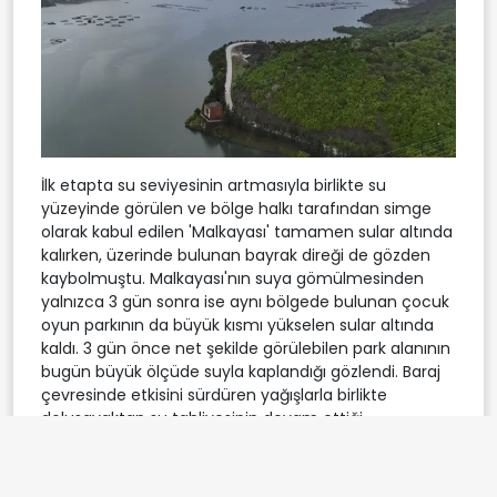
İlk etapta su seviyesinin artmasıyla birlikte su
yüzeyinde görülen ve bölge halkı tarafından simge
olarak kabul edilen 'Malkayası' tamamen sular altında
kalırken, üzerinde bulunan bayrak direği de gözden
kaybolmuştu. Malkayası'nın suya gömülmesinden
yalnızca 3 gün sonra ise aynı bölgede bulunan çocuk
oyun parkının da büyük kısmı yükselen sular altında
kaldı. 3 gün önce net şekilde görülebilen park alanının
bugün büyük ölçüde suyla kaplandığı gözlendi. Baraj
çevresinde etkisini sürdüren yağışlarla birlikte
dolusavaktan su tahliyesinin devam ettiği
öğrenilirken, su seviyesindeki hızlı değişim bölgedeki
farkı gözler önüne serdi.