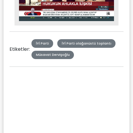
Stream
Mute
Type
İYİ Parti
İYİ Parti olağanüstü toplantı
Etiketler:
Müsavat Dervişoğlu