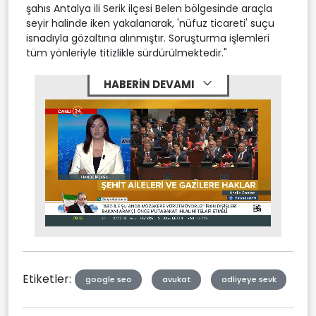
şahıs Antalya ili Serik ilçesi Belen bölgesinde araçla
seyir halinde iken yakalanarak, 'nüfuz ticareti' suçu
isnadıyla gözaltına alınmıştır. Soruşturma işlemleri
tüm yönleriyle titizlikle sürdürülmektedir."
HABERİN DEVAMI
Stream
Mute
Type
Etiketler:
google seo
avukat
adliyeye sevk