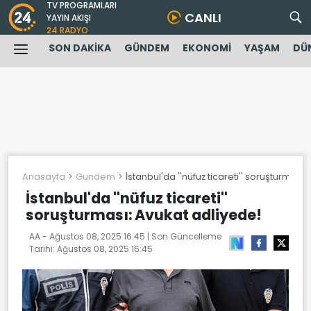
TV PROGRAMLARI
CANLI
YAYIN AKIŞI
24 RADYO
SON DAKİKA
GÜNDEM
EKONOMİ
YAŞAM
DÜ
Anasayfa
Gundem
İstanbul'da ''nüfuz ticareti'' soruşturması:
İstanbul'da ''nüfuz ticareti''
soruşturması: Avukat adliyede!
AA -
Ağustos 08, 2025 16:45
| Son Güncelleme
Tarihi:
Ağustos 08, 2025 16:45