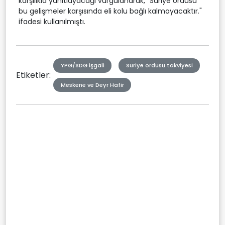
karşılıkla yanıtlayacağı vurgulanarak, "Suriye ordusu
bu gelişmeler karşısında eli kolu bağlı kalmayacaktır."
ifadesi kullanılmıştı.
YPG/SDG işgali
Suriye ordusu takviyesi
Etiketler:
Meskene ve Deyr Hafir