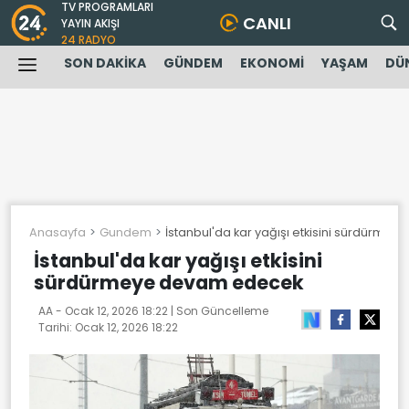
TV PROGRAMLARI
CANLI
YAYIN AKIŞI
24 RADYO
SON DAKİKA
GÜNDEM
EKONOMİ
YAŞAM
DÜ
Anasayfa
Gundem
İstanbul'da kar yağışı etkisini sürdürm
İstanbul'da kar yağışı etkisini
sürdürmeye devam edecek
AA -
Ocak 12, 2026 18:22
| Son Güncelleme
Tarihi:
Ocak 12, 2026 18:22