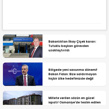
AFAD Duyurdu: Gaziantep'te 4,5
Büyüklüğünde Deprem
Bakanlıktan İlkay Çiçek kararı:
Tutuklu başkan görevden
uzaklaştırıldı
Bölgede yeni savunma dönemi!
Bakan Fidan: Bize saldırmayan
hiçbir ülke hedefimizde değil
Millete verilen sözün en güzel
ispatı! Osmaniye'de teslim edilen
konutlar hayran bıraktı