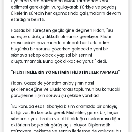
üyelerce veto edilmeden BMGK tarafından kabul
edilmesi gerektiğini vurgulayarak Türkiye ve paydaş
ülkelerin sürecin her aşamasında çalışmalarını devam
ettirdiğini belirtti.
Hassas bir süreçten geçildiğine değinen Fidan, "Bu
süreçte oldukça dikkatli olmamız gerekiyor. Filistin
meselesinin çözümünde atılacak her türlü adım
bugünkü bir sorunu çözerken gelecekte yeni bir
sıkıntıya sebep olacak yapısal bir zemini
oluşturmamalı. Buna çok dikkat ediyoruz." dedi.
"FİLİSTİNLİLERİN YÖNETİMİNİ FİLİSTİNLİLER YAPMALI"
Fidan, Gazze'de yönetim anlayışının nasıl
şekilleneceğine ve uluslararası toplumun bu konudaki
görüşlerine ilişkin soruyu şu şekilde yanıtladı:
"Bu konuda esas itibarıyla bizim aramızda bir anlayış
birliği var. Bu konuda gerek Filistinliler, gerek biz, hiçbir
sıkıntımız yok. İsrail'in ve etkili olduğu uluslararası diğer
aktörlerin başka bir görüş açısı oluyor. Diplomatik
müzakere, çekişme ve zemin ilerletme de açıkçası bu