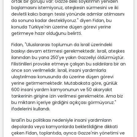
ortak bir görüşü var: Gazze'deki soykırımın yeniden
başlamasını istemiyoruz, ateşkesin sürmesini ve iki
devletli kalıcı barışın tesisi yönünde adımlar atılmasını
da sonuna kadar destekliyoruz." diyen Fidan, bu
konuda Türkiye'nin üzerine düşen görevi yerine
getirmeye hazır olduğunu belirtti.
Fidan, "Uluslararası toplumun da İsrail üzerindeki
baskıyı devam ettirmesi gerekmektedir. İsrail, ateşkes
ilanından bu yana 250'ye yakın Gazzeliyi öldürmüştür.
Filistinlileri provoke etmeye çalışan bu saldırılara bir an
önce son verilmelidir. İsrail, insani yardımlarla
ulaştırılması konusunda da üzerine düşen görevi
yerine getirmemektedir. Mutabakata göre, günlük
600 insani yardım kamyonunun ve 50 akaryakıt
tankerinin girişine izin verilmesi gerekmekte. Ama biz
bu miktarın içeriye girdiğini açıkçası görmüyoruz."
ifadelerini kullandı.
İsrail'in bu politikası nedeniyle insani yardımların
depolarda veya kamyonlarda bekletildiğine dikkati
çeken Fidan, toplantıda, ayrıca Gazze'nin yönetimi ve