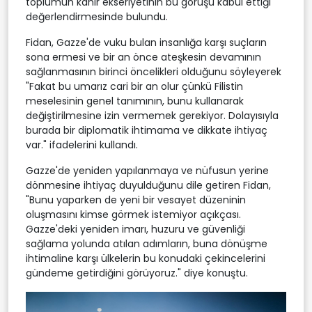
toplumun kahir ekseriyetinin bu görüşü kabul ettiği
değerlendirmesinde bulundu.
Fidan, Gazze'de vuku bulan insanlığa karşı suçların
sona ermesi ve bir an önce ateşkesin devamının
sağlanmasının birinci öncelikleri olduğunu söyleyerek
"Fakat bu umarız cari bir an olur çünkü Filistin
meselesinin genel tanımının, bunu kullanarak
değiştirilmesine izin vermemek gerekiyor. Dolayısıyla
burada bir diplomatik ihtimama ve dikkate ihtiyaç
var." ifadelerini kullandı.
Gazze'de yeniden yapılanmaya ve nüfusun yerine
dönmesine ihtiyaç duyulduğunu dile getiren Fidan,
"Bunu yaparken de yeni bir vesayet düzeninin
oluşmasını kimse görmek istemiyor açıkçası.
Gazze'deki yeniden imarı, huzuru ve güvenliği
sağlama yolunda atılan adımların, buna dönüşme
ihtimaline karşı ülkelerin bu konudaki çekincelerini
gündeme getirdiğini görüyoruz." diye konuştu.