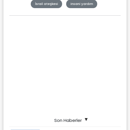
İsrail ateşkesi
insani yardım
Son Haberler