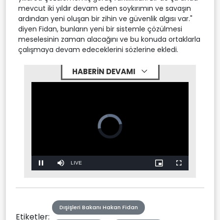
mevcut iki yıldır devam eden soykırımın ve savaşın
ardından yeni oluşan bir zihin ve güvenlik algısı var."
diyen Fidan, bunların yeni bir sistemle çözülmesi
meselesinin zaman alacağını ve bu konuda ortaklarla
çalışmaya devam edeceklerini sözlerine ekledi.
HABERİN DEVAMI
Stream
LIVE
Pause
Mute
Picture-
Fullscreen
in-
Picture
Type
Dışişleri Bakanı Hakan Fidan
Etiketler: