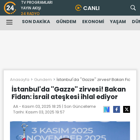
TV PROGRAMLARI
CANLI
YAYIN AKIŞI
24 RADYO
SON DAKİKA
GÜNDEM
EKONOMİ
YAŞAM
DÜ
Anasayfa
Gundem
İstanbul'da ''Gazze'' zirvesi! Bakan Fidan: İ
İstanbul'da ''Gazze'' zirvesi! Bakan
Fidan: İsrail ateşkesi ihlal ediyor
AA -
Kasım 03, 2025 18:25
| Son Güncelleme
Tarihi:
Kasım 03, 2025 19:57