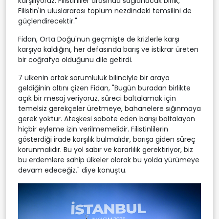
karşılıyoruz. Filistinliler arasında sağlanacak birlik,
Filistin'in uluslararası toplum nezdindeki temsilini de
güçlendirecektir."
Fidan, Orta Doğu'nun geçmişte de krizlerle karşı
karşıya kaldığını, her defasında barış ve istikrar üreten
bir coğrafya olduğunu dile getirdi.
7 ülkenin ortak sorumluluk bilinciyle bir araya
geldiğinin altını çizen Fidan, "Bugün buradan birlikte
açık bir mesaj veriyoruz, süreci baltalamak için
temelsiz gerekçeler üretmeye, bahanelere sığınmaya
gerek yoktur. Ateşkesi sabote eden barışı baltalayan
hiçbir eyleme izin verilmemelidir. Filistinlilerin
gösterdiği irade karşılık bulmalıdır, barışa giden süreç
korunmalıdır. Bu yol sabır ve kararlılık gerektiriyor, biz
bu erdemlere sahip ülkeler olarak bu yolda yürümeye
devam edeceğiz." diye konuştu.