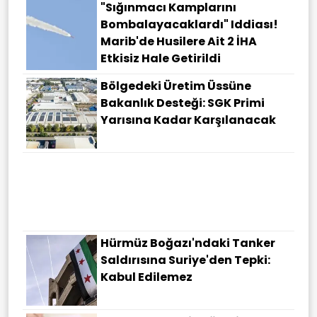
"Sığınmacı Kamplarını
Bombalayacaklardı" Iddiası!
Marib'de Husilere Ait 2 İHA
Etkisiz Hale Getirildi
Bölgedeki Üretim Üssüne
Bakanlık Desteği: SGK Primi
Yarısına Kadar Karşılanacak
Büyükşehirde Trafikte Devrim!
Mesafeyi Tam 6,5 Kilometre
Kısaltıyor
Hürmüz Boğazı'ndaki Tanker
Saldırısına Suriye'den Tepki:
Kabul Edilemez