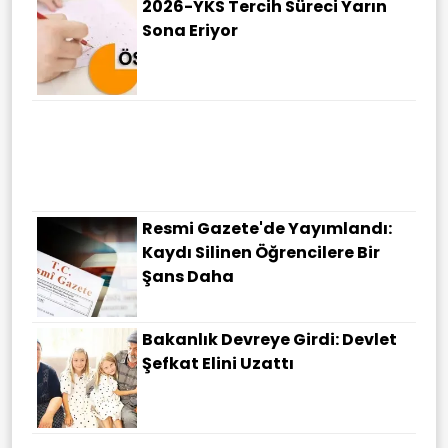
2026-YKS Tercih Süreci Yarın
Sona Eriyor
Bölgede Yeni Savunma Dönemi!
Bakan Fidan: Bize Saldırmayan
Hiçbir Ülke Hedefimizde Değil
Resmi Gazete'de Yayımlandı:
Kaydı Silinen Öğrencilere Bir
Şans Daha
Bakanlık Devreye Girdi: Devlet
Şefkat Elini Uzattı