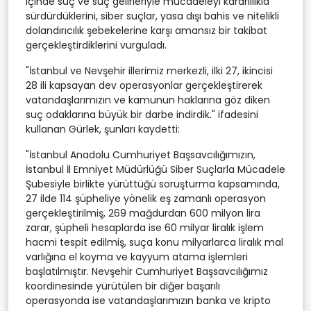
içinde suç ve suç gelirleriyle mücadeleyi kararlılıkla
sürdürdüklerini, siber suçlar, yasa dışı bahis ve nitelikli
dolandırıcılık şebekelerine karşı amansız bir takibat
gerçekleştirdiklerini vurguladı.
"İstanbul ve Nevşehir illerimiz merkezli, ilki 27, ikincisi
28 ili kapsayan dev operasyonlar gerçekleştirerek
vatandaşlarımızın ve kamunun haklarına göz diken
suç odaklarına büyük bir darbe indirdik." ifadesini
kullanan Gürlek, şunları kaydetti:
"İstanbul Anadolu Cumhuriyet Başsavcılığımızın,
İstanbul İl Emniyet Müdürlüğü Siber Suçlarla Mücadele
Şubesiyle birlikte yürüttüğü soruşturma kapsamında,
27 ilde 114 şüpheliye yönelik eş zamanlı operasyon
gerçekleştirilmiş, 269 mağdurdan 600 milyon lira
zarar, şüpheli hesaplarda ise 60 milyar liralık işlem
hacmi tespit edilmiş, suça konu milyarlarca liralık mal
varlığına el koyma ve kayyum atama işlemleri
başlatılmıştır. Nevşehir Cumhuriyet Başsavcılığımız
koordinesinde yürütülen bir diğer başarılı
operasyonda ise vatandaşlarımızın banka ve kripto