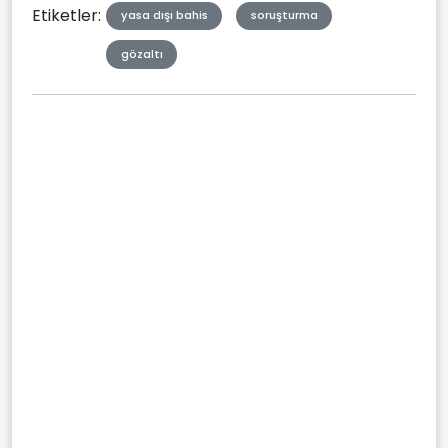
Etiketler:
yasa dışı bahis
soruşturma
gözaltı