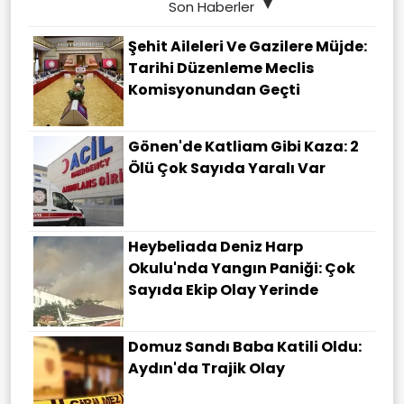
Son Haberler
Şehit Aileleri Ve Gazilere Müjde:
Tarihi Düzenleme Meclis
Komisyonundan Geçti
Gönen'de Katliam Gibi Kaza: 2
Ölü Çok Sayıda Yaralı Var
Heybeliada Deniz Harp
Okulu'nda Yangın Paniği: Çok
Sayıda Ekip Olay Yerinde
Domuz Sandı Baba Katili Oldu:
Aydın'da Trajik Olay