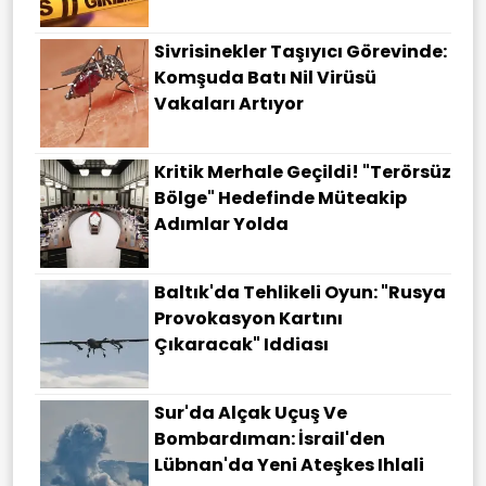
Sivrisinekler Taşıyıcı Görevinde:
Komşuda Batı Nil Virüsü
Vakaları Artıyor
Kritik Merhale Geçildi! "Terörsüz
Bölge" Hedefinde Müteakip
Adımlar Yolda
Baltık'da Tehlikeli Oyun: "Rusya
Provokasyon Kartını
Çıkaracak" Iddiası
Sur'da Alçak Uçuş Ve
Bombardıman: İsrail'den
Lübnan'da Yeni Ateşkes Ihlali