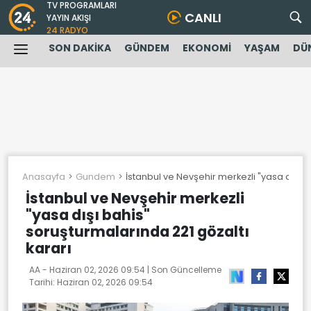
TV PROGRAMLARI
CANLI
YAYIN AKIŞI
24 RADYO
SON DAKİKA
GÜNDEM
EKONOMİ
YAŞAM
DÜ
Anasayfa
Gundem
İstanbul ve Nevşehir merkezli "yasa dışı b
İstanbul ve Nevşehir merkezli
"yasa dışı bahis"
soruşturmalarında 221 gözaltı
kararı
AA -
Haziran 02, 2026 09:54
| Son Güncelleme
Tarihi:
Haziran 02, 2026 09:54