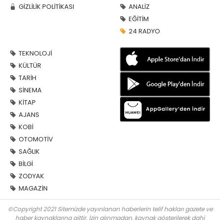
GİZLİLİK POLİTİKASI
ANALİZ
EĞİTİM
24 RADYO
TEKNOLOJİ
KÜLTÜR
TARİH
SİNEMA
KİTAP
AJANS
KOBİ
OTOMOTİV
SAĞLIK
BİLGİ
ZODYAK
MAGAZİN
©Copyright 2021 Sitemizde yayınlanan haberlerin telif hakları gazete ve
haber kaynaklarına aittir. İzin alınmadan, kaynak gösterilerek dahi