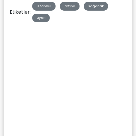
istanbul
fırtına
sağanak
Etiketler:
uyarı