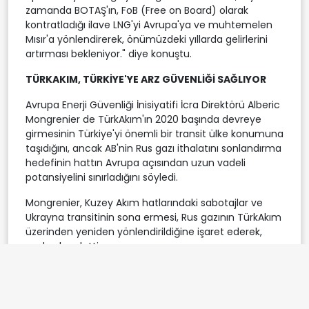
zamanda BOTAŞ'ın, FoB (Free on Board) olarak
kontratladığı ilave LNG'yi Avrupa'ya ve muhtemelen
Mısır'a yönlendirerek, önümüzdeki yıllarda gelirlerini
artırması bekleniyor." diye konuştu.
TÜRKAKIM, TÜRKİYE'YE ARZ GÜVENLİĞİ SAĞLIYOR
Avrupa Enerji Güvenliği İnisiyatifi İcra Direktörü Alberic
Mongrenier de TürkAkım'ın 2020 başında devreye
girmesinin Türkiye'yi önemli bir transit ülke konumuna
taşıdığını, ancak AB'nin Rus gazı ithalatını sonlandırma
hedefinin hattın Avrupa açısından uzun vadeli
potansiyelini sınırladığını söyledi.
Mongrenier, Kuzey Akım hatlarındaki sabotajlar ve
Ukrayna transitinin sona ermesi, Rus gazının TürkAkım
üzerinden yeniden yönlendirildiğine işaret ederek,
şunları kaydetti:
"TürkAkım, Türkiye'ye transit gelirleri, görece avantajlı
gaz fiyatları ve arz güvenliği sağlıyor. Ancak bölgesel
gaz ticaret merkezi olma ve İstanbul Gaz Endeksi