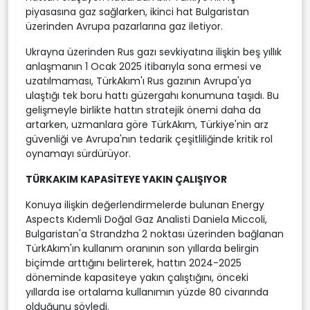
piyasasına gaz sağlarken, ikinci hat Bulgaristan
üzerinden Avrupa pazarlarına gaz iletiyor.
Ukrayna üzerinden Rus gazı sevkiyatına ilişkin beş yıllık
anlaşmanın 1 Ocak 2025 itibarıyla sona ermesi ve
uzatılmaması, TürkAkım'ı Rus gazının Avrupa'ya
ulaştığı tek boru hattı güzergahı konumuna taşıdı. Bu
gelişmeyle birlikte hattın stratejik önemi daha da
artarken, uzmanlara göre TürkAkım, Türkiye'nin arz
güvenliği ve Avrupa'nın tedarik çeşitliliğinde kritik rol
oynamayı sürdürüyor.
TÜRKAKIM KAPASİTEYE YAKIN ÇALIŞIYOR
Konuya ilişkin değerlendirmelerde bulunan Energy
Aspects Kıdemli Doğal Gaz Analisti Daniela Miccoli,
Bulgaristan'a Strandzha 2 noktası üzerinden bağlanan
TürkAkım'ın kullanım oranının son yıllarda belirgin
biçimde arttığını belirterek, hattın 2024-2025
döneminde kapasiteye yakın çalıştığını, önceki
yıllarda ise ortalama kullanımın yüzde 80 civarında
olduğunu söyledi.