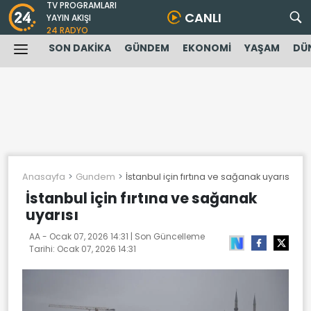
TV PROGRAMLARI
CANLI
YAYIN AKIŞI
24 RADYO
SON DAKİKA
GÜNDEM
EKONOMİ
YAŞAM
DÜ
Anasayfa
Gundem
İstanbul için fırtına ve sağanak uyarısı
İstanbul için fırtına ve sağanak
uyarısı
AA -
Ocak 07, 2026 14:31
| Son Güncelleme
Tarihi:
Ocak 07, 2026 14:31