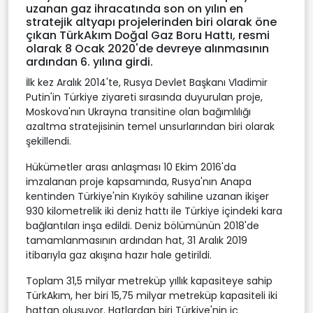
uzanan gaz ihracatında son on yılın en
stratejik altyapı projelerinden biri olarak öne
çıkan TürkAkım Doğal Gaz Boru Hattı, resmi
olarak 8 Ocak 2020'de devreye alınmasının
ardından 6. yılına girdi.
İlk kez Aralık 2014'te, Rusya Devlet Başkanı Vladimir
Putin'in Türkiye ziyareti sırasında duyurulan proje,
Moskova'nın Ukrayna transitine olan bağımlılığı
azaltma stratejisinin temel unsurlarından biri olarak
şekillendi.
Hükümetler arası anlaşması 10 Ekim 2016'da
imzalanan proje kapsamında, Rusya'nın Anapa
kentinden Türkiye'nin Kıyıköy sahiline uzanan ikişer
930 kilometrelik iki deniz hattı ile Türkiye içindeki kara
bağlantıları inşa edildi. Deniz bölümünün 2018'de
tamamlanmasının ardından hat, 31 Aralık 2019
itibarıyla gaz akışına hazır hale getirildi.
Toplam 31,5 milyar metreküp yıllık kapasiteye sahip
TürkAkım, her biri 15,75 milyar metreküp kapasiteli iki
hattan oluşuyor. Hatlardan biri Türkiye'nin iç