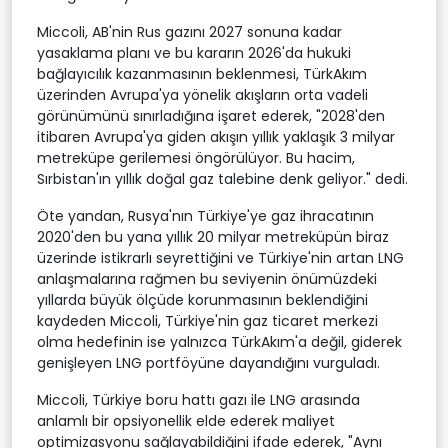
Miccoli, AB'nin Rus gazını 2027 sonuna kadar
yasaklama planı ve bu kararın 2026'da hukuki
bağlayıcılık kazanmasının beklenmesi, TürkAkım
üzerinden Avrupa'ya yönelik akışların orta vadeli
görünümünü sınırladığına işaret ederek, "2028'den
itibaren Avrupa'ya giden akışın yıllık yaklaşık 3 milyar
metreküpe gerilemesi öngörülüyor. Bu hacim,
Sırbistan'ın yıllık doğal gaz talebine denk geliyor." dedi.
Öte yandan, Rusya'nın Türkiye'ye gaz ihracatının
2020'den bu yana yıllık 20 milyar metreküpün biraz
üzerinde istikrarlı seyrettiğini ve Türkiye'nin artan LNG
anlaşmalarına rağmen bu seviyenin önümüzdeki
yıllarda büyük ölçüde korunmasının beklendiğini
kaydeden Miccoli, Türkiye'nin gaz ticaret merkezi
olma hedefinin ise yalnızca TürkAkım'a değil, giderek
genişleyen LNG portföyüne dayandığını vurguladı.
Miccoli, Türkiye boru hattı gazı ile LNG arasında
anlamlı bir opsiyonellik elde ederek maliyet
optimizasyonu sağlayabildiğini ifade ederek, "Aynı