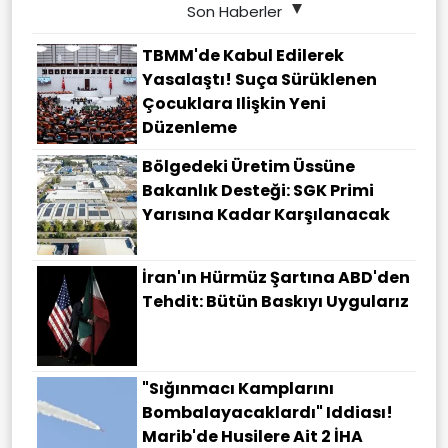
Son Haberler
TBMM'de Kabul Edilerek
Yasalaştı! Suça Sürüklenen
Çocuklara Ilişkin Yeni
Düzenleme
Bölgedeki Üretim Üssüne
Bakanlık Desteği: SGK Primi
Yarısına Kadar Karşılanacak
İran'ın Hürmüz Şartına ABD'den
Tehdit: Bütün Baskıyı Uygularız
"Sığınmacı Kamplarını
Bombalayacaklardı" Iddiası!
Marib'de Husilere Ait 2 İHA