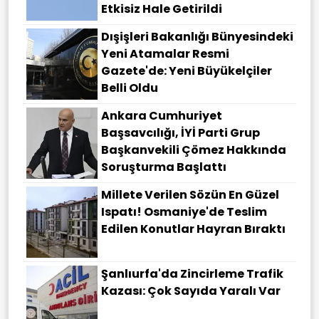
Etkisiz Hale Getirildi
Dışişleri Bakanlığı Bünyesindeki
Yeni Atamalar Resmi
Gazete'de: Yeni Büyükelçiler
Belli Oldu
Ankara Cumhuriyet
Başsavcılığı, İYİ Parti Grup
Başkanvekili Çömez Hakkında
Soruşturma Başlattı
Millete Verilen Sözün En Güzel
Ispatı! Osmaniye'de Teslim
Edilen Konutlar Hayran Bıraktı
Şanlıurfa'da Zincirleme Trafik
Kazası: Çok Sayıda Yaralı Var