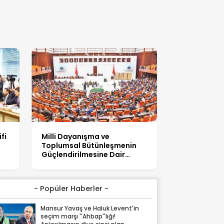
fi
Milli Dayanışma ve
Toplumsal Bütünleşmenin
Güçlendirilmesine Dair
Kanun Teklifi TBMM Adalet
Komisyonunda
- Popüler Haberler -
Mansur Yavaş ve Haluk Levent'in
seçim marşı ''Ahbap''lığı!