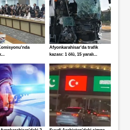
Komisyonu'nda
Afyonkarahisar'da trafik
...
kazası: 1 ölü, 15 yaralı...
Afyonkarahisar'daki 2
Suudi Arabistan'daki simge