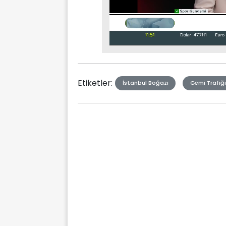
Stream
Mute
Type
Etiketler:
İstanbul Boğazı
Gemi Trafiği