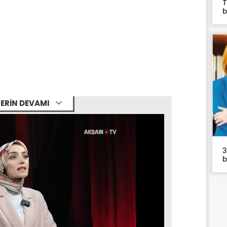
T
b
ERİN DEVAMI
3
b