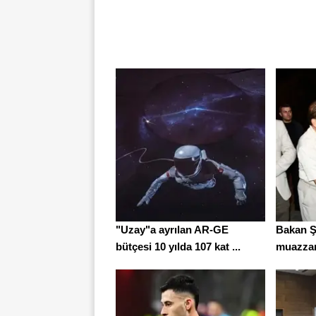
"Uzay"a ayrılan AR-GE
Bakan Ş
bütçesi 10 yılda 107 kat ...
muazzam