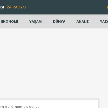
IŞI
24 RADYO
EKONOMİ
YAŞAM
DÜNYA
ANALİZ
YAZ
emi trafiği normale döndü