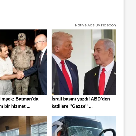
Native Ads By Pigeoon
imşek: Batman'da
İsrail basını yazdı! ABD'den
 bir hizmet ...
katillere ''Gazze'' ...