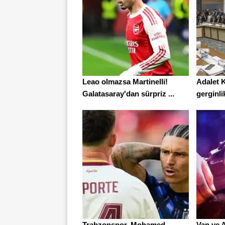
Leao olmazsa Martinelli!
Adalet 
Galatasaray'dan sürpriz ...
gerginlik
Trabzonspor, Mohamed
Van ve 