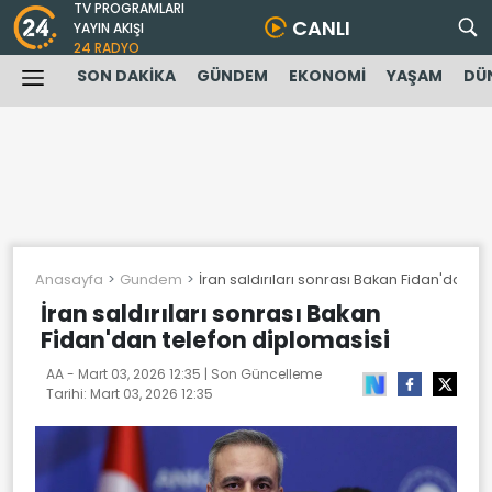
TV PROGRAMLARI
CANLI
YAYIN AKIŞI
24 RADYO
SON DAKİKA
GÜNDEM
EKONOMİ
YAŞAM
DÜ
Anasayfa
Gundem
İran saldırıları sonrası Bakan Fidan'dan t
İran saldırıları sonrası Bakan
Fidan'dan telefon diplomasisi
AA -
Mart 03, 2026 12:35
| Son Güncelleme
Tarihi:
Mart 03, 2026 12:35