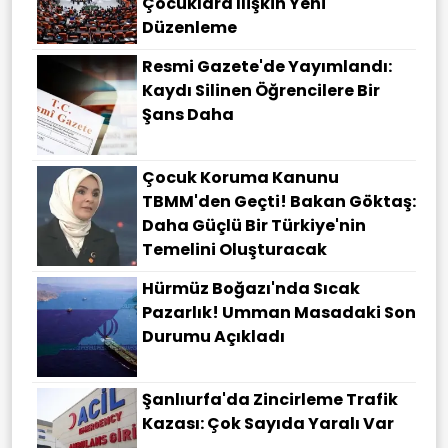
Çocuklara Ilişkin Yeni
Düzenleme
Resmi Gazete'de Yayımlandı:
Kaydı Silinen Öğrencilere Bir
Şans Daha
Çocuk Koruma Kanunu
TBMM'den Geçti! Bakan Göktaş:
Daha Güçlü Bir Türkiye'nin
Temelini Oluşturacak
Hürmüz Boğazı'nda Sıcak
Pazarlık! Umman Masadaki Son
Durumu Açıkladı
Şanlıurfa'da Zincirleme Trafik
Kazası: Çok Sayıda Yaralı Var