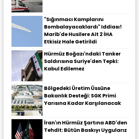
"Sığınmacı Kamplarını
Bombalayacaklardı" Iddiası!
Marib'de Husilere Ait 2 İHA
Etkisiz Hale Getirildi
Hürmüz Boğazı'ndaki Tanker
Saldırısına Suriye'den Tepki:
Kabul Edilemez
Bölgedeki Üretim Üssüne
Bakanlık Desteği: SGK Primi
Yarısına Kadar Karşılanacak
İran'ın Hürmüz Şartına ABD'den
Tehdit: Bütün Baskıyı Uygularız