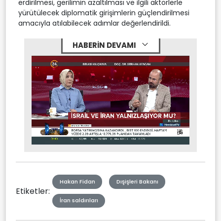
erdirilmesi, gerilimin azaltılması ve ilgili aktörlerle
yürütülecek diplomatik girişimlerin güçlendirilmesi
amacıyla atılabilecek adımlar değerlendirildi.
HABERİN DEVAMI
Stream
Mute
Type
Hakan Fidan
Dışişleri Bakanı
Etiketler:
İran saldırıları