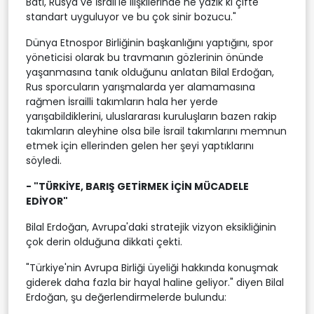
Batı, Rusya ve İsrail'le ilişkilerinde ne yazık ki çifte
standart uyguluyor ve bu çok sinir bozucu."
Dünya Etnospor Birliğinin başkanlığını yaptığını, spor
yöneticisi olarak bu travmanın gözlerinin önünde
yaşanmasına tanık olduğunu anlatan Bilal Erdoğan,
Rus sporcuların yarışmalarda yer alamamasına
rağmen İsrailli takımların hala her yerde
yarışabildiklerini, uluslararası kuruluşların bazen rakip
takımların aleyhine olsa bile İsrail takımlarını memnun
etmek için ellerinden gelen her şeyi yaptıklarını
söyledi.
- "TÜRKİYE, BARIŞ GETİRMEK İÇİN MÜCADELE
EDİYOR"
Bilal Erdoğan, Avrupa'daki stratejik vizyon eksikliğinin
çok derin olduğuna dikkati çekti.
"Türkiye'nin Avrupa Birliği üyeliği hakkında konuşmak
giderek daha fazla bir hayal haline geliyor." diyen Bilal
Erdoğan, şu değerlendirmelerde bulundu: