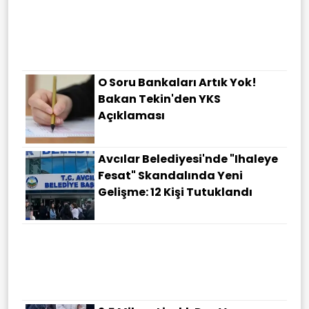
Karadeniz'de Sıcak Saatler:
Rusya Yüksek Hassasiyetli
Füzelerle Gemileri Hedef Aldı
O Soru Bankaları Artık Yok!
Bakan Tekin'den YKS
Açıklaması
Avcılar Belediyesi'nde "ihaleye
Fesat" Skandalında Yeni
Gelişme: 12 Kişi Tutuklandı
3 Ülkeden Dev Savunma
Hamlesi Mekke Anlaşması…
İletişim Başkanı Duran: Yeni
Güvenlik Mimarisinin Somut
Tezahürü