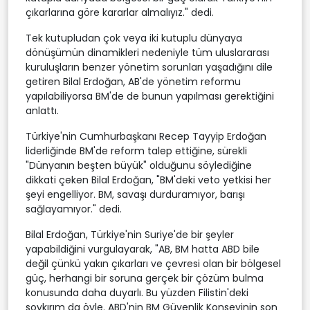
çıkarlarına göre kararlar almalıyız." dedi.
Tek kutupludan çok veya iki kutuplu dünyaya
dönüşümün dinamikleri nedeniyle tüm uluslararası
kuruluşların benzer yönetim sorunları yaşadığını dile
getiren Bilal Erdoğan, AB'de yönetim reformu
yapılabiliyorsa BM'de de bunun yapılması gerektiğini
anlattı.
Türkiye'nin Cumhurbaşkanı Recep Tayyip Erdoğan
liderliğinde BM'de reform talep ettiğine, sürekli
"Dünyanın beşten büyük" olduğunu söylediğine
dikkati çeken Bilal Erdoğan, "BM'deki veto yetkisi her
şeyi engelliyor. BM, savaşı durduramıyor, barışı
sağlayamıyor." dedi.
Bilal Erdoğan, Türkiye'nin Suriye'de bir şeyler
yapabildiğini vurgulayarak, "AB, BM hatta ABD bile
değil çünkü yakın çıkarları ve çevresi olan bir bölgesel
güç, herhangi bir soruna gerçek bir çözüm bulma
konusunda daha duyarlı. Bu yüzden Filistin'deki
soykırım da öyle. ABD'nin BM Güvenlik Konseyinin son