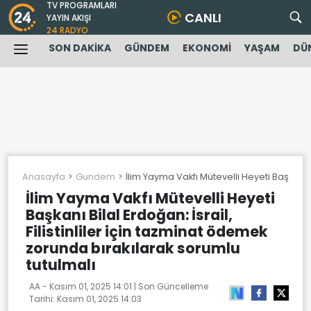
TV PROGRAMLARI
CANLI
YAYIN AKIŞI
24 RADYO
SON DAKİKA
GÜNDEM
EKONOMİ
YAŞAM
DÜ
Anasayfa
Gundem
İlim Yayma Vakfı Mütevelli Heyeti Başkanı B
İlim Yayma Vakfı Mütevelli Heyeti
Başkanı Bilal Erdoğan: İsrail,
Filistinliler için tazminat ödemek
zorunda bırakılarak sorumlu
tutulmalı
AA -
Kasım 01, 2025 14:01
| Son Güncelleme
Tarihi:
Kasım 01, 2025 14:03