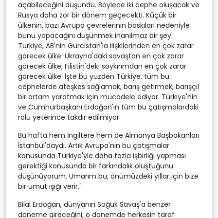
açabileceğini düşündü. Böylece iki cephe oluşacak ve
Rusya daha zor bir dönem geçecekti. Küçük bir
ülkenin, bazı Avrupa çevrelerinin baskıları nedeniyle
bunu yapacağını düşünmek inanılmaz bir şey.
Türkiye, AB'nin Gürcistan'la ilişkilerinden en çok zarar
görecek ülke. Ukrayna'daki savaştan en çok zarar
görecek ülke, Filistin'deki soykırımdan en çok zarar
görecek ülke. İşte bu yüzden Türkiye, tüm bu
cephelerde ateşkes sağlamak, barış getirmek, barışçıl
bir ortam yaratmak için mücadele ediyor. Türkiye'nin
ve Cumhurbaşkanı Erdoğan'ın tüm bu çatışmalardaki
rolü yeterince takdir edilmiyor.
Bu hafta hem İngiltere hem de Almanya Başbakanları
İstanbul'daydı. Artık Avrupa'nın bu çatışmalar
konusunda Türkiye'yle daha fazla işbirliği yapması
gerektiği konusunda bir farkındalık oluştuğunu
düşünüyorum. Umarım bu, önümüzdeki yıllar için bize
bir umut ışığı verir."
Bilal Erdoğan, dünyanın Soğuk Savaş'a benzer
döneme gireceğini, o dönemde herkesin taraf