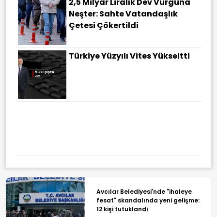
2,5 Milyar Liralık Dev Vurguna
Neşter: Sahte Vatandaşlık
Çetesi Çökertildi
Türkiye Yüzyılı Vites Yükseltti
"Mekke Anlaşması" Siyonistlerin
Kirli Planını Alt Üst Etti: Algı
Girişimleri Etkisiz Oldu
Avcılar Belediyesi'nde "ihaleye
fesat" skandalında yeni gelişme: