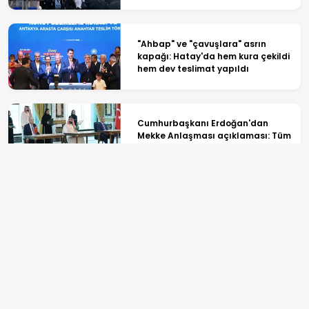
12 kişi tutuklandı
"Ahbap" ve "çavuşlara" asrın
kapağı: Hatay'da hem kura çekildi
hem dev teslimat yapıldı
Cumhurbaşkanı Erdoğan'dan
Mekke Anlaşması açıklaması: Tüm
kardeş ülkelerin katılımına açık
Terörsüz Türkiye sürecinde yeni
aşama! TBMM'de kritik görüşme
başladı