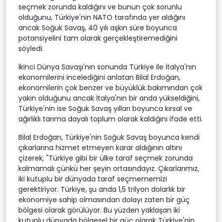
seçmek zorunda kaldığını ve bunun çok sorunlu
olduğunu, Türkiye'nin NATO tarafında yer aldığını
ancak Soğuk Savaş, 40 yılı aşkın süre boyunca
potansiyelini tam olarak gerçekleştiremediğini
söyledi.
İkinci Dünya Savaşı'nın sonunda Türkiye ile İtalya'nın
ekonomilerini incelediğini anlatan Bilal Erdoğan,
ekonomilerin çok benzer ve büyüklük bakımından çok
yakın olduğunu ancak İtalya'nın bir anda yükseldiğini,
Türkiye'nin ise Soğuk Savaş yılları boyunca kırsal ve
ağırlıklı tarıma dayalı toplum olarak kaldığını ifade etti.
Bilal Erdoğan, Türkiye'nin Soğuk Savaş boyunca kendi
çıkarlarına hizmet etmeyen karar aldığının altını
çizerek, "Türkiye gibi bir ülke taraf seçmek zorunda
kalmamalı çünkü her şeyin ortasındayız. Çıkarlarımız,
iki kutuplu bir dünyada taraf seçmememizi
gerektiriyor. Türkiye, şu anda 1,5 trilyon dolarlık bir
ekonomiye sahip olmasından dolayı zaten bir güç
bölgesi olarak görülüyor. Bu yüzden yaklaşan iki
kutuplu dünyada bölgesel bir güç olarak Türkiye'nin