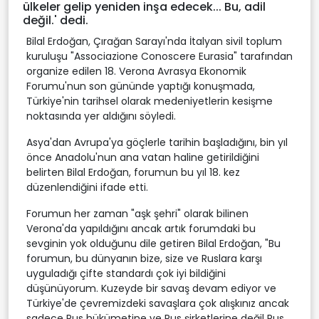
ülkeler gelip yeniden inşa edecek... Bu, adil
değil.' dedi.
Bilal Erdoğan, Çırağan Sarayı'nda İtalyan sivil toplum
kuruluşu "Associazione Conoscere Eurasia" tarafından
organize edilen 18. Verona Avrasya Ekonomik
Forumu'nun son gününde yaptığı konuşmada,
Türkiye'nin tarihsel olarak medeniyetlerin kesişme
noktasında yer aldığını söyledi.
Asya'dan Avrupa'ya göçlerle tarihin başladığını, bin yıl
önce Anadolu'nun ana vatan haline getirildiğini
belirten Bilal Erdoğan, forumun bu yıl 18. kez
düzenlendiğini ifade etti.
Forumun her zaman "aşk şehri" olarak bilinen
Verona'da yapıldığını ancak artık forumdaki bu
sevginin yok olduğunu dile getiren Bilal Erdoğan, "Bu
forumun, bu dünyanın bize, size ve Ruslara karşı
uyguladığı çifte standardı çok iyi bildiğini
düşünüyorum. Kuzeyde bir savaş devam ediyor ve
Türkiye'de çevremizdeki savaşlara çok alışkınız ancak
sadece Rus hükümetine ve Rus şirketlerine değil Rus