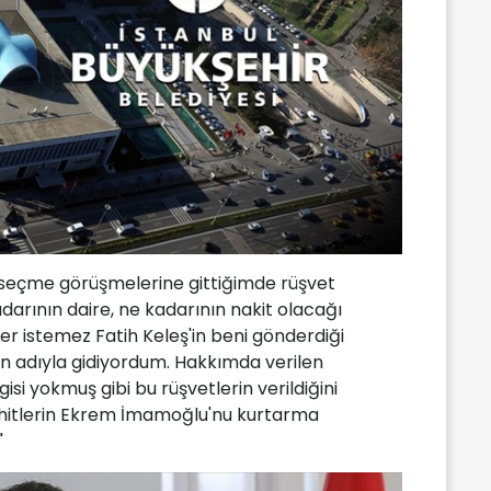
re seçme görüşmelerine gittiğimde rüşvet
darının daire, ne kadarının nakit olacağı
ter istemez Fatih Keleş'in beni gönderdiği
 adıyla gidiyordum. Hakkımda verilen
si yokmuş gibi bu rüşvetlerin verildiğini
hhitlerin Ekrem İmamoğlu'nu kurtarma
"