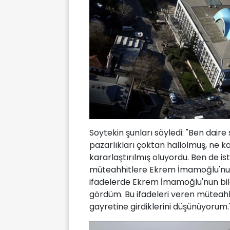
Soytekin şunları söyledi: "Ben dai
pazarlıkları çoktan hallolmuş, ne ka
kararlaştırılmış oluyordu. Ben de is
müteahhitlere Ekrem İmamoğlu'nun
ifadelerde Ekrem İmamoğlu'nun bilgi
gördüm. Bu ifadeleri veren mütea
gayretine girdiklerini düşünüyorum.