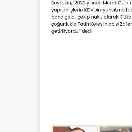
Soytekin, "2022 yılında Murat Güli
yapılan işlerin KDV'sini yansıtma f
bana geldi, çekip nakit olarak Güli
çoğunlukla Fatih Keleş'in abisi Zaf
getiriliyordu." dedi.