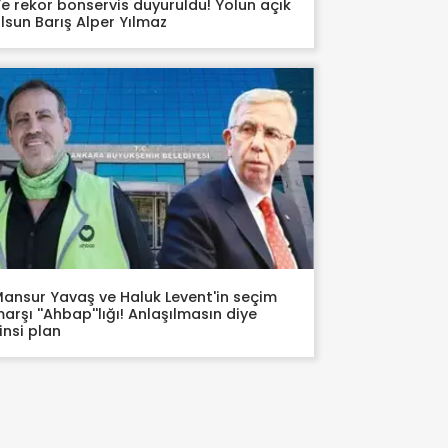
e rekor bonservis duyuruldu! Yolun açık
lsun Barış Alper Yılmaz
ansur Yavaş ve Haluk Levent'in seçim
arşı ''Ahbap''lığı! Anlaşılmasın diye
insi plan