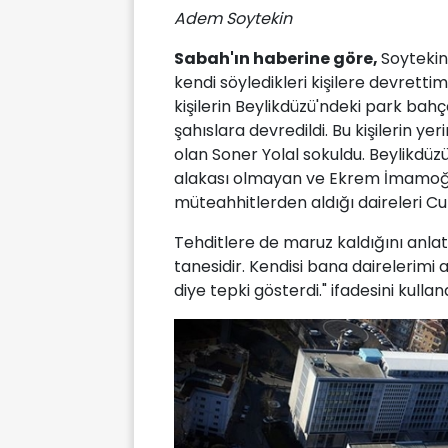
Adem Soytekin
Sabah'ın haberine göre,
Soytekin 
kendi söyledikleri kişilere devrettim
kişilerin Beylikdüzü'ndeki park bahç
şahıslara devredildi. Bu kişilerin 
olan Soner Yolal sokuldu. Beylikdü
alakası olmayan ve Ekrem İmamoğl
müteahhitlerden aldığı daireleri Cu
Tehditlere de maruz kaldığını anla
tanesidir. Kendisi bana dairelerimi
diye tepki gösterdi." ifadesini kulland