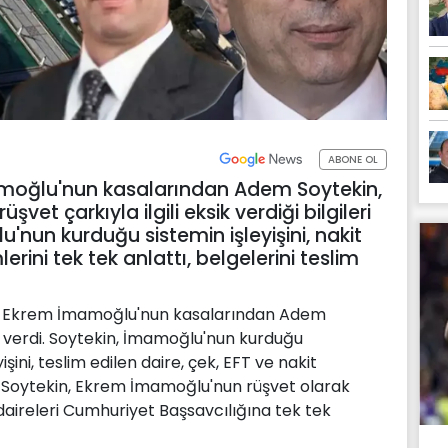
ABONE OL
amoğlu'nun kasalarından Adem Soytekin,
şvet çarkıyla ilgili eksik verdiği bilgileri
nun kurduğu sistemin işleyişini, nakit
rini tek tek anlattı, belgelerini teslim
anı Ekrem İmamoğlu'nun kasalarından Adem
 verdi. Soytekin, İmamoğlu'nun kurduğu
şini, teslim edilen daire, çek, EFT ve nakit
tı. Soytekin, Ekrem İmamoğlu'nun rüşvet olarak
daireleri Cumhuriyet Başsavcılığına tek tek