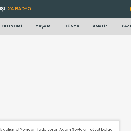
IŞI
24 RADYO
EKONOMİ
YAŞAM
DÜNYA
ANALİZ
YAZ
itik gelişme! Yeniden ifade veren Adem Soytekin rüşvet belgelerini savcı