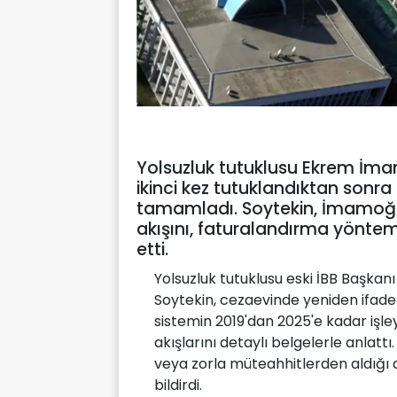
Yolsuzluk tutuklusu Ekrem İm
ikinci kez tutuklandıktan sonra rü
tamamladı. Soytekin, İmamoğlu'
akışını, faturalandırma yöntemle
etti.
Yolsuzluk tutuklusu eski İBB Başk
Soytekin, cezaevinde yeniden ifade
sistemin 2019'dan 2025'e kadar işleyi
akışlarını detaylı belgelerle anlat
veya zorla müteahhitlerden aldığı 
bildirdi.