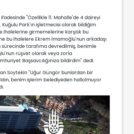
ifadesinde "Özellikle 11. Mahalle'de 4 daireyi
. Kuğulu Park'ın işletmecisi olarak bildiğim
e ihalelerine girmemelerine karşılık bu
yerine bu ihalelere Ekrem İmamoğlu'nun arkadaşı
zü sürecinde tarafıma devredilmiş, benimle
u'nun rüşvet olarak veya zorla
mhuriyet Başsavcılığınıza bildirdim" dedi.
tan Soytekin "Uğur Güngör bunlardan bir
 aldın, benim işlerim belediyeden hallolmuyor
ı.