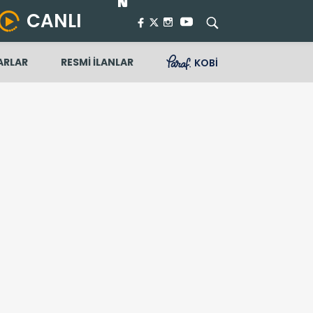
CANLI
ARLAR
RESMİ İLANLAR
KOBİ
lığa teslim etti