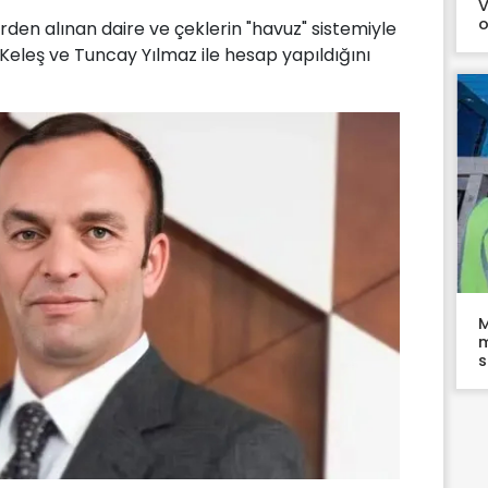
V
o
en alınan daire ve çeklerin "havuz" sistemiyle
h Keleş ve Tuncay Yılmaz ile hesap yapıldığını
M
m
s