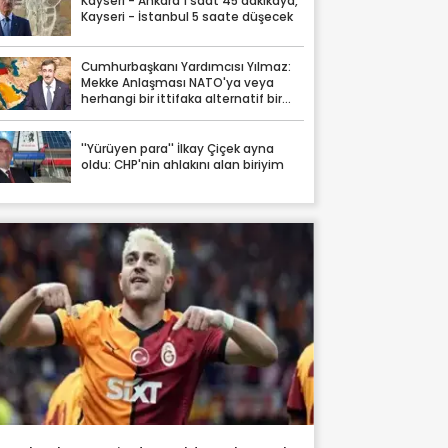
Kayseri - Ankara 1 saat 45 dakikaya,
Kayseri - İstanbul 5 saate düşecek
Cumhurbaşkanı Yardımcısı Yılmaz:
Mekke Anlaşması NATO'ya veya
herhangi bir ittifaka alternatif bir
yapı değil
''Yürüyen para'' İlkay Çiçek ayna
oldu: CHP'nin ahlakını alan biriyim