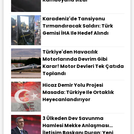
Karadeniz'de Tansiyonu
Tırmandıracak Saldırı: Türk
Gemisi İHA Ile Hedef Alındı
Türkiye'den Havacılık
Motorlarında Devrim Gibi
Karar! Motor Devleri Tek Çatıda
Toplandı
Hicaz Demir Yolu Projesi
Masada: Türkiye Ile Ortaklık
Heyecanlandırıyor
3 Ülkeden Dev Savunma
Hamlesi Mekke Anlaşması…
İletişim Başkanı Duran: Yeni