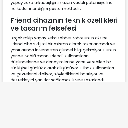
yapay zeka arkadaşlığının uzun vadeli potansiyeline
ne kadar inandığını göstermektedir.
Friend cihazının teknik özellikleri
ve tasarım felsefesi
Birçok rakip yapay zeka sohbet robotunun aksine,
Friend cihazı dijital bir asistan olarak tasarlanmadı ve
yanıtlarında internetten güncel bilgi çekmiyor. Bunun
yerine, Schiffmann Friend'i kullanıcıların
düşüncelerine ve deneyimlerine yanıt verebilen bir
tür kişisel günlük olarak düşünüyor. Cihaz kullanıcıları
ve çevrelerini dinliyor, söylediklerini hatırlıyor ve
destekleyici yanıtlar sağlamak üzere tasarlandı.
Örneğin, bazı kullanıcılar sinemaya yalnız giderken
Friend'i takmayı seviyor, böylece daha sonra cihazla
konuyu tartışabiliyor.
Schiffmann'ın tasarım felsefesi, üretkenlik ve
verimlilik odaklı teknolojilerden farklı bir yol izliyor.
"Herkes üretkenliğe ve işleri yüzde 5 daha iyi
yapmamıza odaklanıyor, ama pizza sipariş etmeyi