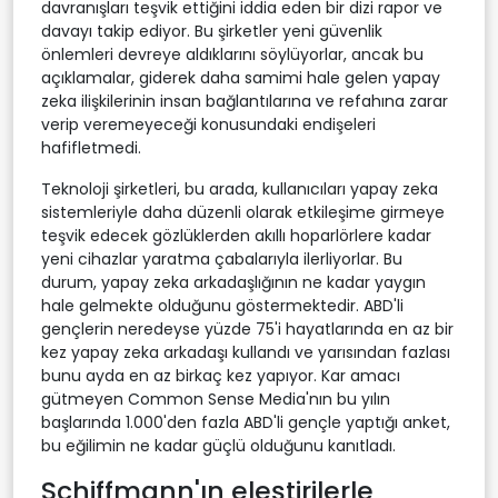
davranışları teşvik ettiğini iddia eden bir dizi rapor ve
davayı takip ediyor. Bu şirketler yeni güvenlik
önlemleri devreye aldıklarını söylüyorlar, ancak bu
açıklamalar, giderek daha samimi hale gelen yapay
zeka ilişkilerinin insan bağlantılarına ve refahına zarar
verip veremeyeceği konusundaki endişeleri
hafifletmedi.
Teknoloji şirketleri, bu arada, kullanıcıları yapay zeka
sistemleriyle daha düzenli olarak etkileşime girmeye
teşvik edecek gözlüklerden akıllı hoparlörlere kadar
yeni cihazlar yaratma çabalarıyla ilerliyorlar. Bu
durum, yapay zeka arkadaşlığının ne kadar yaygın
hale gelmekte olduğunu göstermektedir. ABD'li
gençlerin neredeyse yüzde 75'i hayatlarında en az bir
kez yapay zeka arkadaşı kullandı ve yarısından fazlası
bunu ayda en az birkaç kez yapıyor. Kar amacı
gütmeyen Common Sense Media'nın bu yılın
başlarında 1.000'den fazla ABD'li gençle yaptığı anket,
bu eğilimin ne kadar güçlü olduğunu kanıtladı.
Schiffmann'ın eleştirilerle