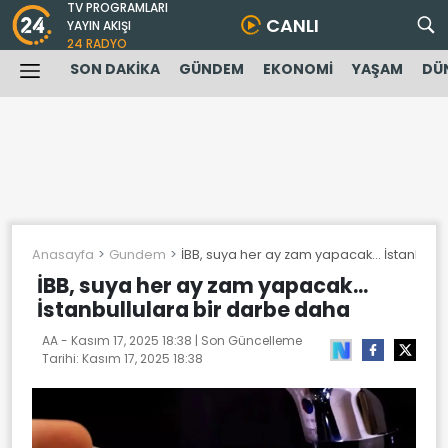
TV PROGRAMLARI
CANLI
YAYIN AKIŞI
24 RADYO
SON DAKİKA
GÜNDEM
EKONOMİ
YAŞAM
DÜ
Anasayfa
Gundem
İBB, suya her ay zam yapacak... İstanbull
İBB, suya her ay zam yapacak...
İstanbullulara bir darbe daha
AA -
Kasım 17, 2025 18:38
| Son Güncelleme
Tarihi:
Kasım 17, 2025 18:38