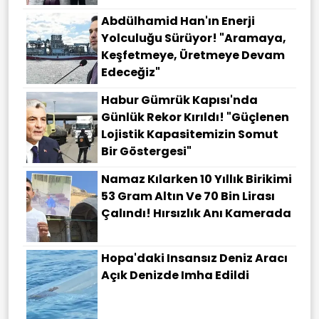
Abdülhamid Han'ın Enerji
Yolculuğu Sürüyor! "Aramaya,
Keşfetmeye, Üretmeye Devam
Edeceğiz"
Habur Gümrük Kapısı'nda
Günlük Rekor Kırıldı! "Güçlenen
Lojistik Kapasitemizin Somut
Bir Göstergesi"
Namaz Kılarken 10 Yıllık Birikimi
53 Gram Altın Ve 70 Bin Lirası
Çalındı! Hırsızlık Anı Kamerada
Hopa'daki Insansız Deniz Aracı
Açık Denizde Imha Edildi