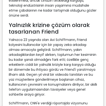
etkilenmedi, ancak cihazın tetiklediği kargaşa,
teknoloji endüstrisinin insan yaşamına müdahale
etme çabalarının ne kadar tartışmalı olduğunu gözler
önüne serdi.
Yalnızlık krizine çözüm olarak
tasarlanan Friend
Yalnızca 23 yaşında olan Avi Schiffmann, Friend
kolyesini kullanıcılar için bir yapay zeka arkadaşı
olması amacıyla geliştirdi. Schiffmann, yakın
arkadaşlıklardan keyif alırken, toplumun her kesiminin
bu kadar şanslı olmadığını fark etti; özellikle genç
erkeklerin ciddi bir yalnızlık kriziyle karşı karşıya olduğu
bir dönemde bu ihtiyacı gördü ve Friend'i yaratmaya
ilham aldı. Geçen yıl viral bir videoda tanıtılan ve bu
yaz müşterilere gönderilmeye başlanan cihaz,
kullanıcının çevresini ve konuşmalarını dinliyor, bir akıllı
telefon uygulamasından tavsiyeler veya genel
sohbetle araya giriyor.
Schiffmann, CNN'e verdiği röportajda vizyonunu