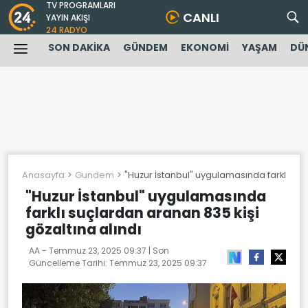
TV PROGRAMLARI
CANLI
YAYIN AKIŞI
24 RADYO
SON DAKİKA
GÜNDEM
EKONOMİ
YAŞAM
DÜ
Anasayfa
Gundem
"Huzur İstanbul" uygulamasında farklı suçl
"Huzur İstanbul" uygulamasında
farklı suçlardan aranan 835 kişi
gözaltına alındı
AA -
Temmuz 23, 2025 09:37
| Son
Güncelleme Tarihi:
Temmuz 23, 2025 09:37