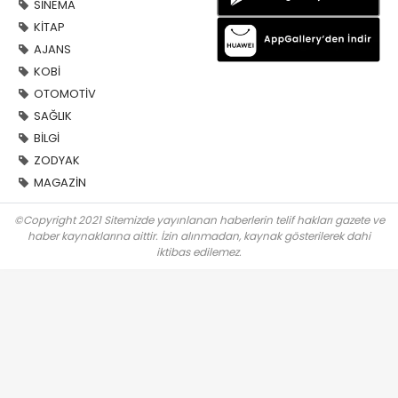
SİNEMA
KİTAP
AJANS
KOBİ
OTOMOTİV
SAĞLIK
BİLGİ
ZODYAK
MAGAZİN
©Copyright 2021 Sitemizde yayınlanan haberlerin telif hakları gazete ve
haber kaynaklarına aittir. İzin alınmadan, kaynak gösterilerek dahi
iktibas edilemez.