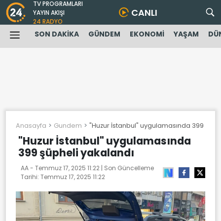
TV PROGRAMLARI
CANLI
YAYIN AKIŞI
24 RADYO
SON DAKİKA
GÜNDEM
EKONOMİ
YAŞAM
DÜ
Anasayfa
Gundem
"Huzur İstanbul" uygulamasında 399 şüph
"Huzur İstanbul" uygulamasında
399 şüpheli yakalandı
AA -
Temmuz 17, 2025 11:22
| Son Güncelleme
Tarihi:
Temmuz 17, 2025 11:22