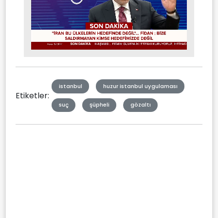
Stream
Mute
Type
istanbul
huzur istanbul uygulaması
Etiketler:
suç
şüpheli
gözaltı