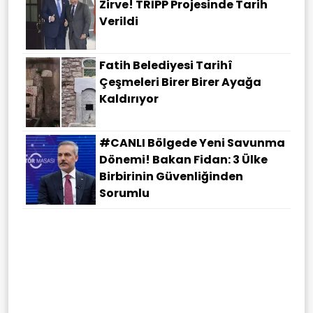
Zirve! TRIPP Projesinde Tarih
Verildi
Fatih Belediyesi Tarihî
Çeşmeleri Birer Birer Ayağa
Kaldırıyor
#CANLI Bölgede Yeni Savunma
Dönemi! Bakan Fidan: 3 Ülke
Birbirinin Güvenliğinden
Sorumlu