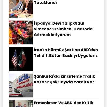
Tutuklandı
İspanyol Devi Talip Oldu!
Simeone: Osimhen'i Kadroda
Görmek Istiyorum
İran'ın Hürmüz Şartına ABD'den
Tehdit: Bütün Baskıyı Uygularız
Şanlıurfa'da Zincirleme Trafik
Kazası: Çok Sayıda Yaralı Var
Ermenistan Ve ABD'den Kritik