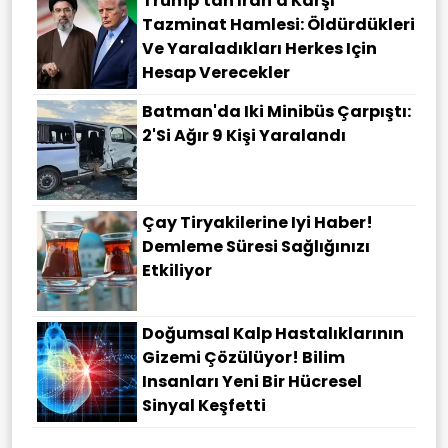
Trump'tan İran'a Karşı
Tazminat Hamlesi: Öldürdükleri
Ve Yaraladıkları Herkes Için
Hesap Verecekler
Batman'da Iki Minibüs Çarpıştı:
2'si Ağır 9 Kişi Yaralandı
Çay Tiryakilerine Iyi Haber!
Demleme Süresi Sağlığınızı
Etkiliyor
Doğumsal Kalp Hastalıklarının
Gizemi Çözülüyor! Bilim
Insanları Yeni Bir Hücresel
Sinyal Keşfetti