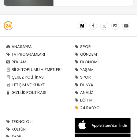
şüpheli tutuklandı
ANASAYFA
SPOR
TV PROGRAMLARI
GÜNDEM
REKLAM
EKONOMİ
BİLGİ TOPLUMU HİZMETLERİ
YAŞAM
ÇEREZ POLİTİKASI
SPOR
İLETİŞİM VE KÜNYE
DÜNYA
GİZLİLİK POLİTİKASI
ANALİZ
EĞİTİM
24 RADYO
TEKNOLOJİ
KÜLTÜR
TARİH