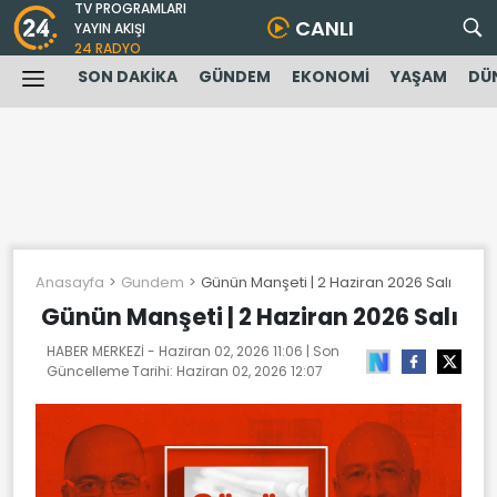
TV PROGRAMLARI
CANLI
YAYIN AKIŞI
24 RADYO
SON DAKİKA
GÜNDEM
EKONOMİ
YAŞAM
DÜ
Anasayfa
Gundem
Günün Manşeti | 2 Haziran 2026 Salı
Günün Manşeti | 2 Haziran 2026 Salı
HABER MERKEZİ -
Haziran 02, 2026 11:06
| Son
Güncelleme Tarihi:
Haziran 02, 2026 12:07