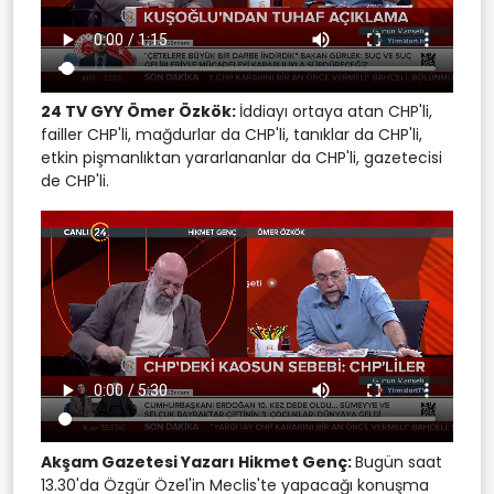
24 TV GYY Ömer Özkök
:
İddiayı ortaya atan CHP'li,
failler CHP'li, mağdurlar da CHP'li, tanıklar da CHP'li,
etkin pişmanlıktan yararlananlar da CHP'li, gazetecisi
de CHP'li.
Akşam Gazetesi Yazarı Hikmet Genç
:
Bugün saat
13.30'da Özgür Özel'in Meclis'te yapacağı konuşma