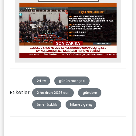
Stream
Mute
Type
24 tv
günün manşeti
Etiketler:
2 haziran 2026 salı
gündem
ömer özkök
hikmet genç