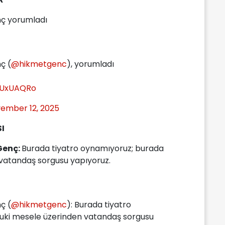
ç yorumladı
ç (
@hikmetgenc
), yorumladı
c5UxUAQRo
ember 12, 2025
I
Genç:
Burada tiyatro oynamıyoruz; burada
 vatandaş sorgusu yapıyoruz.
ç (
@hikmetgenc
): Burada tiyatro
uki mesele üzerinden vatandaş sorgusu