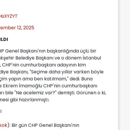
tHsXYZYT
ember 12, 2025
ILDI
HP Genel Başkanı'nın başkanlığında üçlü bir
şehir Belediye Başkanı ve o dönem İstanbul
, CHP'nin cumhurbaşkanı adayının kim
diye Başkanı, "Seçime daha yıllar varken böyle
seçim yapın ama ben katılmam," dedi. Buna
 ve Ekrem İmamoğlu CHP'nin cumhurbaşkanı
ı bile "Ne acelemiz var?" demişti. Görünen o ki,
esi gibi hazırlanmıştı.
I
kok
): Bir gün CHP Genel Başkanı'nın