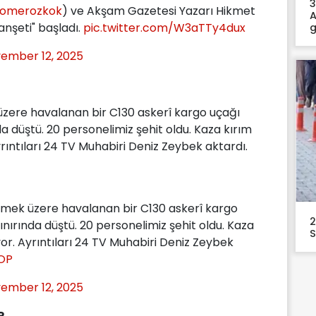
3
omerozkok
) ve Akşam Gazetesi Yazarı Hikmet
A
anşeti" başladı.
pic.twitter.com/W3aTTy4dux
g
ember 12, 2025
ere havalanan bir C130 askerî kargo uçağı
 düştü. 20 personelimiz şehit oldu. Kaza kırım
ıntıları 24 TV Muhabiri Deniz Zeybek aktardı.
ek üzere havalanan bir C130 askerî kargo
2
ırında düştü. 20 personelimiz şehit oldu. Kaza
S
or. Ayrıntıları 24 TV Muhabiri Deniz Zeybek
MOP
ember 12, 2025
R