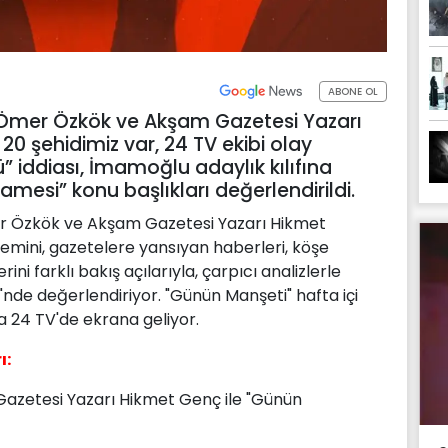
ABONE OL
Ömer Özkök ve Akşam Gazetesi Yazarı
20 şehidimiz var, 24 TV ekibi olay
 iddiası, İmamoğlu adaylık kılıfına
anamesi” konu başlıkları değerlendirildi.
r Özkök ve Akşam Gazetesi Yazarı Hikmet
emini, gazetelere yansıyan haberleri, köşe
ini farklı bakış açılarıyla, çarpıcı analizlerle
nde değerlendiriyor. "Günün Manşeti" hafta içi
la 24 TV'de ekrana geliyor.
ı:
zetesi Yazarı Hikmet Genç ile "Günün