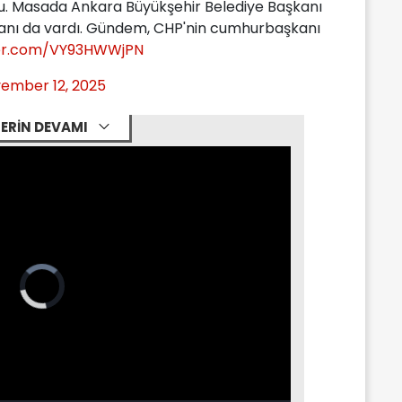
du. Masada Ankara Büyükşehir Belediye Başkanı
anı da vardı. Gündem, CHP'nin cumhurbaşkanı
ter.com/VY93HWWjPN
ember 12, 2025
ERİN DEVAMI
Video
Player
is
loading.