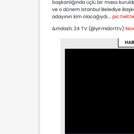
başkanlığında üçlü bir masa kurul
ve o dönem İstanbul Belediye Başk
adayının kim olacağıydı....
pic.twit
&mdash; 24 TV (@yirmidorttv)
Nov
HAB