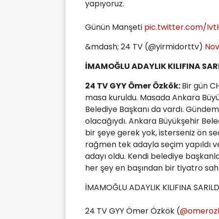
yapıyoruz.
Günün Manşeti
pic.twitter.com/Iv
&mdash; 24 TV (@yirmidorttv)
Nov
İMAMOĞLU ADAYLIK KILIFINA SAR
24 TV GYY Ömer Özkök:
Bir gün C
masa kuruldu. Masada Ankara Büyük
Belediye Başkanı da vardı. Gündem
olacağıydı. Ankara Büyükşehir Bele
bir şeye gerek yok, isterseniz ön 
rağmen tek adayla seçim yapıldı
adayı oldu. Kendi belediye başkanlar
her şey en başından bir tiyatro sahn
İMAMOĞLU ADAYLIK KILIFINA SARILD
24 TV GYY Ömer Özkök (
@omeroz