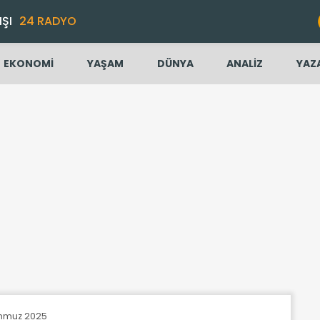
IŞI
24 RADYO
EKONOMİ
YAŞAM
DÜNYA
ANALİZ
YAZ
emmuz 2025