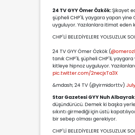
24 TV GYY Ömer Özkök:
Şikayet ed
şüpheli CHP'li, yaygara yapan yine 
uyguluyor. Yazılanlara itimat eden k
CHP'Lİ BELEDİYELERE YOLSUZLUK S
24 TV GYY Ömer Özkök (
@omeroz
tanık CHP'li, şüpheli CHP'li, yaygar
kitleye hipnoz uyguluyor. Yazılanlar
pic.twitter.com/2necjxTa3X
&mdash; 24 TV (@yirmidorttv)
Jul
Star Gazetesi GYY Nuh Albayrak
düşündürücü. Demek ki başka yerle
sıkıntı girmediği için üstü kapatılı
bir sebep olması gerekiyor.
CHP'Lİ BELEDİYELERE YOLSUZLUK S