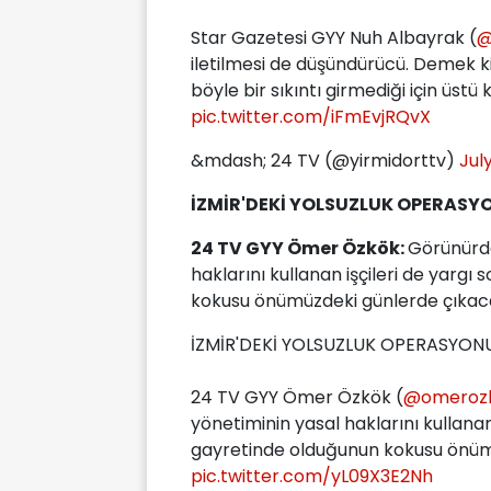
Star Gazetesi GYY Nuh Albayrak (
@
iletilmesi de düşündürücü. Demek k
böyle bir sıkıntı girmediği için üstü 
pic.twitter.com/iFmEvjRQvX
&mdash; 24 TV (@yirmidorttv)
Jul
İZMİR'DEKİ YOLSUZLUK OPERASY
24 TV GYY Ömer Özkök:
Görünürde
haklarını kullanan işçileri de yargı
kokusu önümüzdeki günlerde çıkac
İZMİR'DEKİ YOLSUZLUK OPERASYON
24 TV GYY Ömer Özkök (
@omeroz
yönetiminin yasal haklarını kullanan 
gayretinde olduğunun kokusu önüm
pic.twitter.com/yL09X3E2Nh