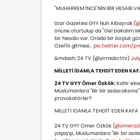
"MUHARREM İNCE'NİN BİR HESABI VA
Star Gazetesi GYY Nuh Albayrak (
@
önüne oturtulup da "Gel bakalım M
bir hesabı var. Orada bir boşluk
Özel'in gitmesi...
pic.twitter.com/p
&mdash; 24 TV (@yirmidorttv)
Jul
MİLLETİ İDAMLA TEHDİT EDEN KAF
24 TV GYY Ömer Özkök:
Kahir ekse
Müslümanlara "Bir bir asılacaksınız
provokatörler?
MİLLETİ İDAMLA TEHDİT EDEN KAFA
24 TV GYY Ömer Özkök (
@omeroz
yaşayıp, Müslümanlara "Bir bir asıl