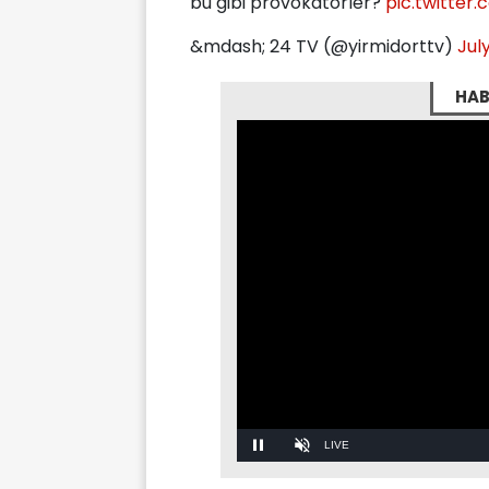
bu gibi provokatörler?
pic.twitte
&mdash; 24 TV (@yirmidorttv)
Jul
HAB
Stream
LIVE
Pause
Unmute
Type