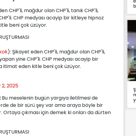
B
b
en CHP'li, mağdur olan CHP'li, tanık CHP'li,
CHP'li. CHP medyası acayip bir kitleye hipnoz
itle beni çok üzüyor.
ORUŞTURMASI
kok
): Şikayet eden CHP'li, mağdur olan CHP'li,
a yapan yine CHP'li. CHP medyası acayip bir
a itimat eden kitle beni çok üzüyor.
y 2, 2025
Ş
m
:
Bu meselenin bugün yargıya iletilmesi de
y
rde de bir sürü şey var ama araya böyle bir
yor. Ortaya çıkması için demek ki onları da dürten
ORUŞTURMASI