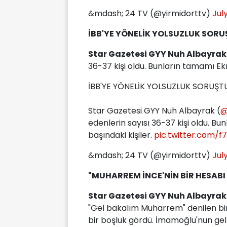
&mdash; 24 TV (@yirmidorttv)
Jul
İBB'YE YÖNELİK YOLSUZLUK SOR
Star Gazetesi GYY Nuh Albayrak
36-37 kişi oldu. Bunların tamamı Ek
İBB'YE YÖNELİK YOLSUZLUK SORUŞT
Star Gazetesi GYY Nuh Albayrak (
@
edenlerin sayısı 36-37 kişi oldu. 
başındaki kişiler.
pic.twitter.com/
&mdash; 24 TV (@yirmidorttv)
Jul
"MUHARREM İNCE'NİN BİR HESABI
Star Gazetesi GYY Nuh Albayrak
"Gel bakalım Muharrem" denilen bir
bir boşluk gördü. İmamoğlu'nun ge