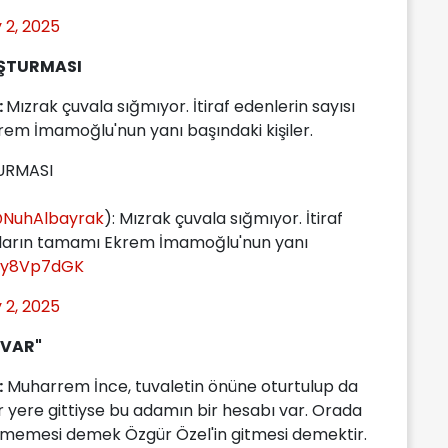
y 2, 2025
UŞTURMASI
:
Mızrak çuvala sığmıyor. İtiraf edenlerin sayısı
rem İmamoğlu'nun yanı başındaki kişiler.
URMASI
NuhAlbayrak
): Mızrak çuvala sığmıyor. İtiraf
Bunların tamamı Ekrem İmamoğlu'nun yanı
f7y8Vp7dGK
y 2, 2025
 VAR"
:
Muharrem İnce, tuvaletin önüne oturtulup da
 yere gittiyse bu adamın bir hesabı var. Orada
lmemesi demek Özgür Özel'in gitmesi demektir.