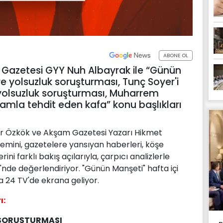
ABONE OL
Gazetesi GYY Nuh Albayrak ile “Günün
e yolsuzluk soruşturması, Tunç Soyer'i
k yolsuzluk soruşturması, Muharrem
 idamla tehdit eden kafa” konu başlıkları
r Özkök ve Akşam Gazetesi Yazarı Hikmet
emini, gazetelere yansıyan haberleri, köşe
ini farklı bakış açılarıyla, çarpıcı analizlerle
nde değerlendiriyor. "Günün Manşeti" hafta içi
la 24 TV'de ekrana geliyor.
ı:
K SORUŞTURMASI