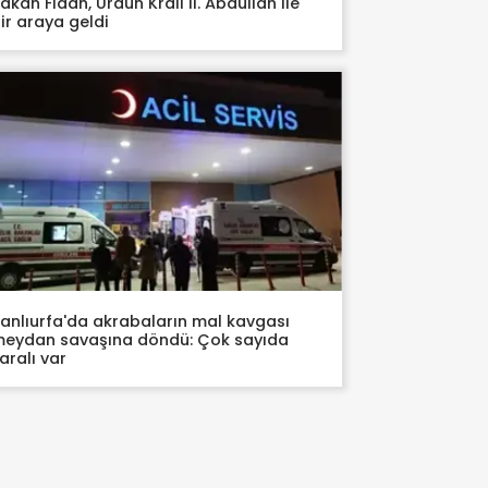
akan Fidan, Ürdün Kralı II. Abdullah ile
ir araya geldi
anlıurfa'da akrabaların mal kavgası
eydan savaşına döndü: Çok sayıda
aralı var