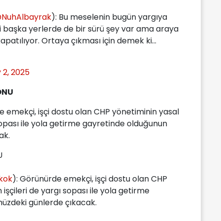
NuhAlbayrak
): Bu meselenin bugün yargıya
i başka yerlerde de bir sürü şey var ama araya
kapatılıyor. Ortaya çıkması için demek ki...
y 2, 2025
ONU
 emekçi, işçi dostu olan CHP yönetiminin yasal
 sopası ile yola getirme gayretinde olduğunun
ak.
U
kok
): Görünürde emekçi, işçi dostu olan CHP
işçileri de yargı sopası ile yola getirme
üzdeki günlerde çıkacak.