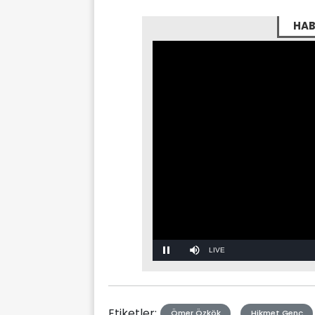
HAB
Stream
Mute
Type
Etiketler:
Ömer Özkök
Hikmet Genç