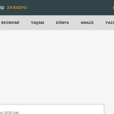
IŞI
24 RADYO
EKONOMİ
YAŞAM
DÜNYA
ANALİZ
YAZ
ıs 2026 Salı