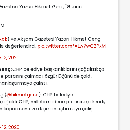
azetesi Yazarı Hikmet Genç "Günün
AM
kok
) ve Akşam Gazetesi Yazarı Hikmet Genç
e değerlendirdi.
pic.twitter.com/XLw7wQ2PxM
 12, 2026
Genç:
CHP belediye başkanlıklarını çoğalttıkça
ece parasını çalmadı, özgürlüğünü de çaldı.
nlaştırmaya çalıştı.
ç (
@hikmetgenc
): CHP belediye
k çoğaldı. CHP, milletin sadece parasını çalmadı,
en koparmaya ve düşmanlaştırmaya çalıştı.
 12, 2026