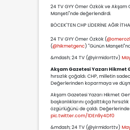
24 TV GYY Ömer Özkök ve Akşam G
Manşeti"nde değerlendirdi.
BÖCEK'TEN CHP LİDERİNE AĞIR İTH
24 TV GYY Ömer Özkök (
@omeroz
(
@hikmetgenc
) "Günün Manşeti"nd
&mdash; 24 TV (@yirmidorttv)
May
Akşam Gazetesi Yazarı Hikmet 
hırsızlık çoğaldı. CHP, milletin sad
Değerlerinden koparmaya ve düşma
Akşam Gazetesi Yazarı Hikmet Gen
başkanlıklarını çoğalttıkça hırsızlı
özgürlüğünü de çaldı. Değerlerind
pic.twitter.com/lDEn9y4Df0
&mdash; 24 TV (@yirmidorttv)
May