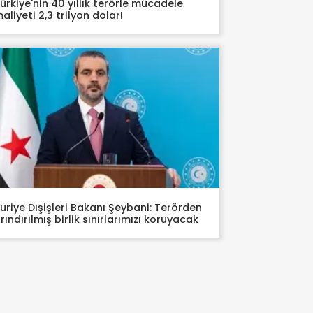
ürkiye'nin 40 yıllık terörle mücadele
aliyeti 2,3 trilyon dolar!
uriye Dışişleri Bakanı Şeybani: Terörden
rındırılmış birlik sınırlarımızı koruyacak