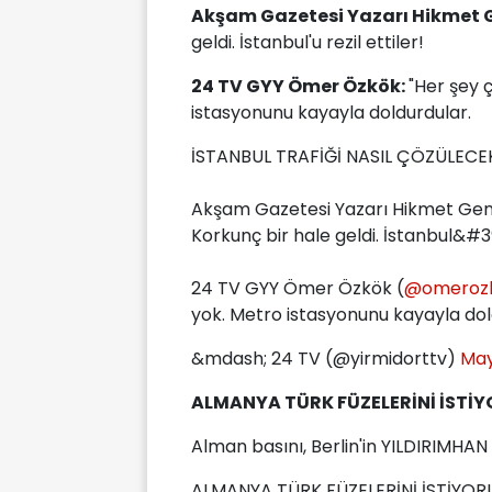
Akşam Gazetesi Yazarı Hikmet 
geldi. İstanbul'u rezil ettiler!
24 TV GYY Ömer Özkök:
"Her şey 
istasyonunu kayayla doldurdular.
İSTANBUL TRAFİĞİ NASIL ÇÖZÜLECE
Akşam Gazetesi Yazarı Hikmet Gen
Korkunç bir hale geldi. İstanbul&#39;
24 TV GYY Ömer Özkök (
@omeroz
yok. Metro istasyonunu kayayla dol
&mdash; 24 TV (@yirmidorttv)
May
ALMANYA TÜRK FÜZELERİNİ İSTİY
Alman basını, Berlin'in YILDIRIMHA
ALMANYA TÜRK FÜZELERİNİ İSTİYOR!