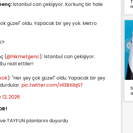
T
Genç:
İstanbul can çekişiyor. Korkunç bir hale
m
çok güzel" oldu. Yapacak bir şey yok. Metro
K?
ç (
@hikmetgenc
): İstanbul can çekişiyor.
u rezil ettiler!
kok
): "Her şey çok güzel" oldu. Yapacak bir şey
durdular.
pic.twitter.com/Hl3BXibjST
S
a
 12, 2026
OR!
N ve TAYFUN planlarını duyurdu