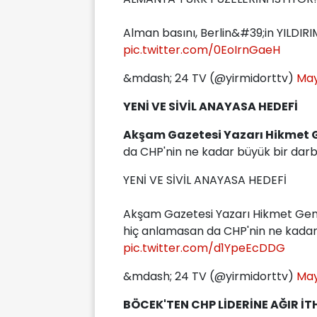
Alman basını, Berlin&#39;in YILDIR
pic.twitter.com/0EoIrnGaeH
&mdash; 24 TV (@yirmidorttv)
May
YENİ VE SİVİL ANAYASA HEDEFİ
Akşam Gazetesi Yazarı Hikmet 
da CHP'nin ne kadar büyük bir darb
YENİ VE SİVİL ANAYASA HEDEFİ
Akşam Gazetesi Yazarı Hikmet Gen
hiç anlamasan da CHP'nin ne kadar 
pic.twitter.com/d1YpeEcDDG
&mdash; 24 TV (@yirmidorttv)
May
BÖCEK'TEN CHP LİDERİNE AĞIR İ