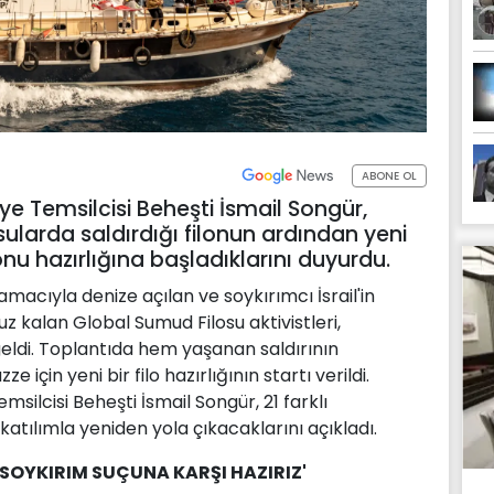
ABONE OL
ye Temsilcisi Beheşti İsmail Songür,
ı sularda saldırdığı filonun ardından yeni
u hazırlığına başladıklarını duyurdu.
macıyla denize açılan ve soykırımcı İsrail'in
uz kalan Global Sumud Filosu aktivistleri,
geldi. Toplantıda hem yaşanan saldırının
için yeni bir filo hazırlığının startı verildi.
silcisi Beheşti İsmail Songür, 21 farklı
tılımla yeniden yola çıkacaklarını açıkladı.
'SOYKIRIM SUÇUNA KARŞI HAZIRIZ'