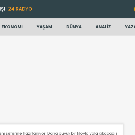
IŞI
24 RADYO
EKONOMİ
YAŞAM
DÜNYA
ANALİZ
YAZ
i seferine hazırlanıyor: Daha büyük bir filoyla yola çıkacağız