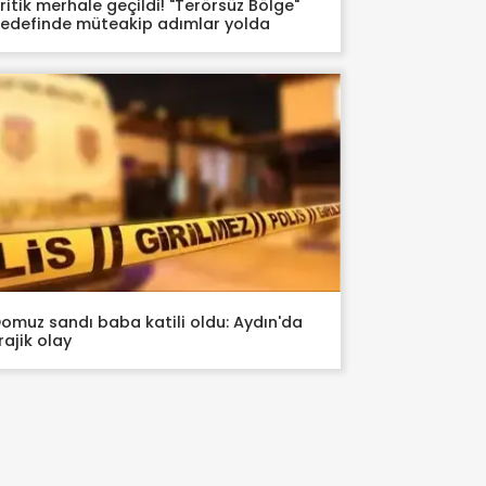
ritik merhale geçildi! "Terörsüz Bölge"
edefinde müteakip adımlar yolda
omuz sandı baba katili oldu: Aydın'da
rajik olay