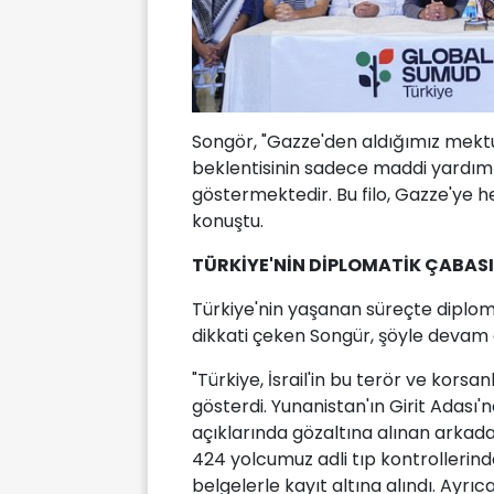
Songör, "Gazze'den aldığımız mekt
beklentisinin sadece maddi yardım
göstermektedir. Bu filo, Gazze'ye h
konuştu.
TÜRKİYE'NİN DİPLOMATİK ÇABASI
Türkiye'nin yaşanan süreçte diplom
dikkati çeken Songür, şöyle devam e
"Türkiye, İsrail'in bu terör ve korsa
gösterdi. Yunanistan'ın Girit Adası'n
açıklarında gözaltına alınan arkadaş
424 yolcumuz adli tıp kontrollerinden 
belgelerle kayıt altına alındı. Ay