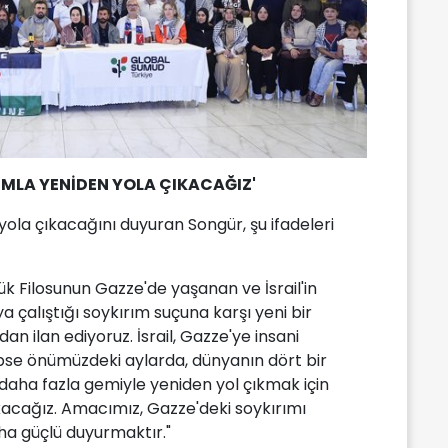
IMLA YENİDEN YOLA ÇIKACAĞIZ'
 yola çıkacağını duyuran Songür, şu ifadeleri
k Filosunun Gazze'de yaşanan ve İsrail'in
çalıştığı soykırım suçuna karşı yeni bir
an ilan ediyoruz. İsrail, Gazze'ye insani
ipse önümüzdeki aylarda, dünyanın dört bir
 daha fazla gemiyle yeniden yol çıkmak için
ıkacağız. Amacımız, Gazze'deki soykırımı
ha güçlü duyurmaktır."