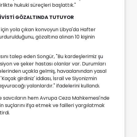
likte hukuki süreçleri başlattık."
TİVİSTİ GÖZALTINDA TUTUYOR
çin yola çıkan konvoyun Libya'da Hafter
rdurulduğunu, gözaltına alınan 10 kişinin
asını talep eden Songür, "Bu kardeşlerimiz şu
siyon ve şeker hastası olanlar var. Durumları
kelerinden uçakla gelmiş, havaalanından yasal
'Kaçak girdiniz' iddiası, İsrail ve Siyonizmin
uracağı yalanlardır." ifadelerini kullandı.
 ve savcıların hem Avrupa Ceza Mahkemesi'nde
 suçlarını ifşa etmek ve failleri yargılatmak
irdi.