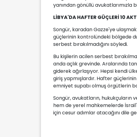
yanından gönüllü avukatlarımızla bir
LİBYA'DA HAFTER GÜÇLERİ 10 AK
Songür, karadan Gazze'ye ulaşmak i
güçlerinin kontrolündeki bölgede du
serbest bırakılmadığını söyledi.
Bu kişilerin acilen serbest bırakılm
anda açlık grevinde. Aralarında tan
giderek ağırlaşıyor. Hepsi kendi ül
giriş yapmışlardır. Hafter güçlerinin 
emniyet supabı olmuş örgütlerin başv
Songür, avukatların, hukukçuların
hem de yerel mahkemelerde İsrail'in
için cesur adımlar atacağını dile get