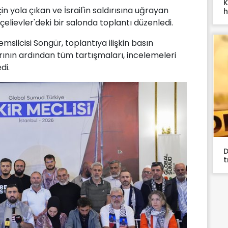
K
 yola çıkan ve İsrail'in saldırısına uğrayan
h
çelievler'deki bir salonda toplantı düzenledi.
silcisi Songür, toplantıya ilişkin basın
rının ardından tüm tartışmaları, incelemeleri
di.
D
t