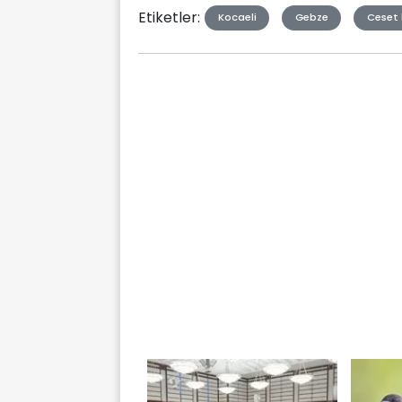
Etiketler:
Kocaeli
Gebze
Ceset 