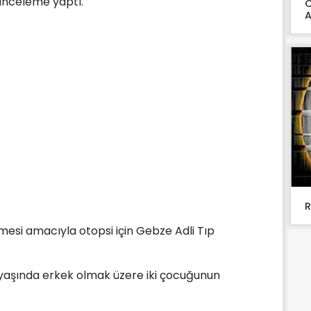
 inceleme yaptı.
C
A
R
mesi amacıyla otopsi için Gebze Adli Tıp
 yaşında erkek olmak üzere iki çocuğunun