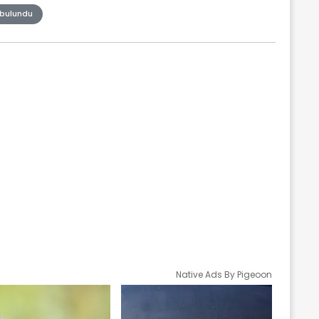
bulundu
Native Ads By Pigeoon