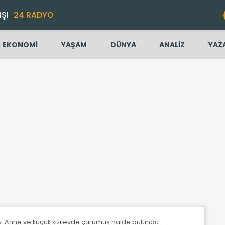
IŞI
24 RADYO
EKONOMİ
YAŞAM
DÜNYA
ANALİZ
YAZ
: Anne ve küçük kızı evde çürümüş halde bulundu