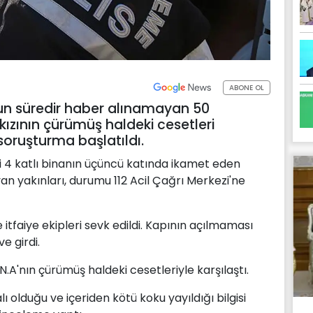
ABONE OL
zun süredir haber alınamayan 50
 kızının çürümüş haldeki cesetleri
 soruşturma başlatıldı.
i 4 katlı binanın üçüncü katında ikamet eden
n yakınları, durumu 112 Acil Çağrı Merkezi'ne
 itfaiye ekipleri sevk edildi. Kapının açılmaması
e girdi.
.N.A'nın çürümüş haldeki cesetleriyle karşılaştı.
lı olduğu ve içeriden kötü koku yayıldığı bilgisi