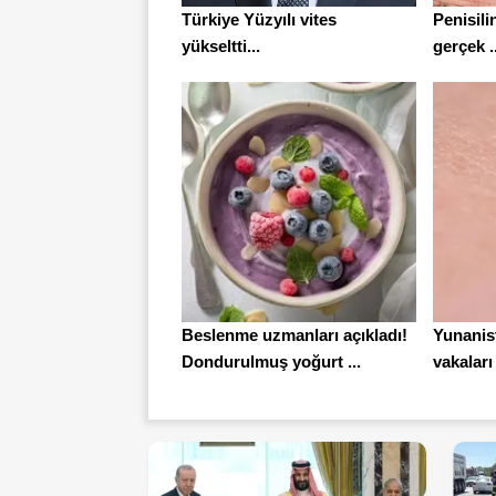
Türkiye Yüzyılı vites
Penisili
yükseltti...
gerçek ..
Beslenme uzmanları açıkladı!
Yunanist
Dondurulmuş yoğurt ...
vakaları 