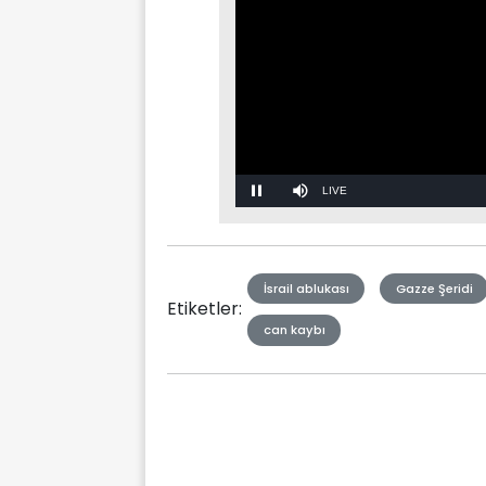
Stream
Mute
Type
İsrail ablukası
Gazze Şeridi
Etiketler:
can kaybı