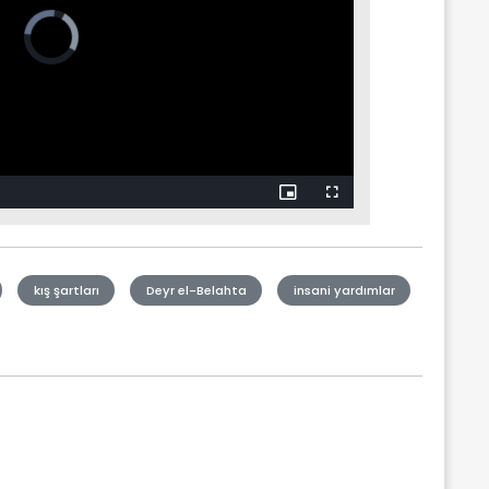
kış şartları
Deyr el-Belahta
insani yardımlar