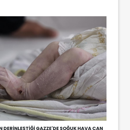
İN DERİNLEŞTİĞİ GAZZE'DE SOĞUK HAVA CAN