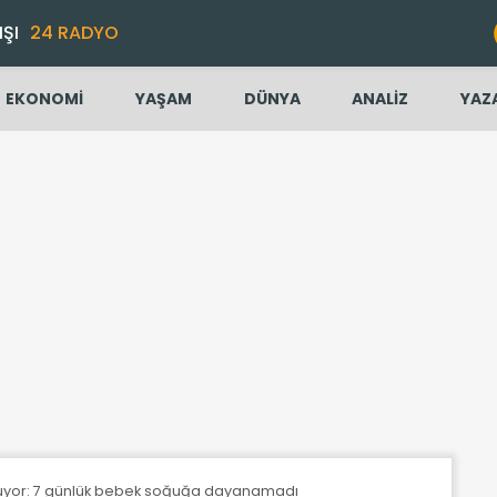
IŞI
24 RADYO
EKONOMİ
YAŞAM
DÜNYA
ANALİZ
YAZ
nuyor: 7 günlük bebek soğuğa dayanamadı