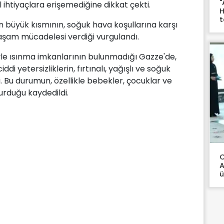
"
ihtiyaçlara erişemediğine dikkat çekti.
H
t
erin büyük kısmının, soğuk hava koşullarına karşı
aşam mücadelesi verdiği vurgulandı.
iyle ısınma imkanlarının bulunmadığı Gazze'de,
di yetersizliklerin, fırtınalı, yağışlı ve soğuk
di. Bu durumun, özellikle bebekler, çocuklar ve
urduğu kaydedildi.
C
A
ü