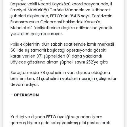
Başsavcıvekili Necati Kayaközü koordinasyonunda, İl
Emniyet Müdürlüğü Terörle Mücadele ve İstihbarat
şubeleri ekiplerince, FETÖ'nün "6415 sayılı Terörizmin
Finansmanının Önlenmesi Hakkındaki Kanun'a
Muhalefet" faaliyetlerinin deşifre edilmesine yönelik
yürütülen çalışma sürüyor.
Polis ekiplerinin, dün sabah saatlerinde İzmir merkezli
60 ilde eş zamanlı başlattığı operasyonda gözaltı
kararı verilen 371 şüpheliden 8'i daha yakalandı.
Böylece gözaltına alınan şüpheli sayısı 252'ye çıktı.
Soruşturmada 78 şüphelinin yurt dışında olduğunu
belirlenirken, 41 şüphelinin yakalanması için çalışmalar
devam ediyor.
- OPERASYON
Yurt içi ve dışında FETÖ üyeliği suçundan işlem
görmüş kişilere gıda satışı yapılmış gibi gösterilerek