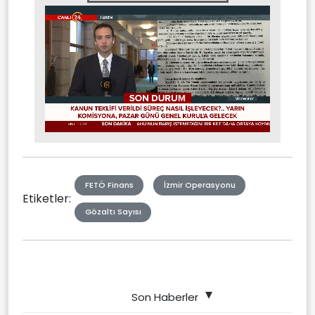
Stream
Mute
Type
FETÖ Finans
İzmir Operasyonu
Etiketler:
Gözaltı Sayısı
Son Haberler