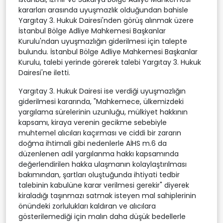
kararları arasında uyuşmazlık olduğundan bahisle
Yargıtay 3. Hukuk Dairesi'nden görüş alınmak üzere
İstanbul Bölge Adliye Mahkemesi Başkanlar
Kurulu'ndan uyuşmazlığın giderilmesi için talepte
bulundu. İstanbul Bölge Adliye Mahkemesi Başkanlar
Kurulu, talebi yerinde görerek talebi Yargıtay 3. Hukuk
Dairesi'ne iletti.
Yargıtay 3. Hukuk Dairesi ise verdiği uyuşmazlığın
giderilmesi kararında, "Mahkemece, ülkemizdeki
yargılama sürelerinin uzunluğu, mülkiyet hakkının
kapsamı, kiraya verenin gecikme sebebiyle
muhtemel alıcıları kaçırması ve ciddi bir zararın
doğma ihtimali gibi nedenlerle AİHS m.6 da
düzenlenen adil yargılanma hakkı kapsamında
değerlendirilen hakka ulaşmanın kolaylaştırılması
bakımından, şartları oluştuğunda ihtiyati tedbir
talebinin kabulüne karar verilmesi gerekir" diyerek
kiraladığı taşınmazı satmak isteyen mal sahiplerinin
önündeki zorlulukları kaldıran ve alıcılara
gösterilemediği için malın daha düşük bedellerle