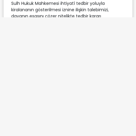
Sulh Hukuk Mahkemesi ihtiyatî tedbir yoluyla
kiralananın gösterilmesi iznine ilişkin talebimizi,
davanın esasını çözer nitelikte tedbir kararı
verilemeyeceği için reddetti. Kararı istinaf ettim. İzmir
Bölge Adliye Mahkemesi 23. Hukuk Dairesi de, istinaf
talebimizi reddetti. Bunun üzerine, kendi davama
benzer olaylar hakkında verilmiş Ankara, Antalya ve
Konya ile İstanbul, İzmir ve Sakarya Bölge Adliye
Mahkemesi kararları arasında uyuşmazlık olduğundan
Yargıtay 3. Hukuk Dairesi'nden görüş alınmak üzere
İstanbul Bölge Adliye Mahkemesi Başkanlar
Kurulu'ndan uyuşmazlığın giderilmesi için talepte
bulundum. İstanbul Bölge Adliye Mahkemesi
Başkanlar Kurulu, talebimi yerinde görerek talebi
Yargıtay 3. Hukuk Dairesi'ne iletti. Yargıtay 3. Hukuk
Dairesi ise şartların oluşması durumunda, kiralananın
gösterilmesine iznine ilişkin istemli davalarda ihtiyatî
tedbir yoluyla kiralananın gösterilebileceğine karar
verdi. Sonuç olarak, çoğu taşınmazın ve özellikle
büyük fabrikaların, kiracıların keyfiyetine bırakılarak
gösterilmediği bu yüzden milyon dolarlık kayıpların da