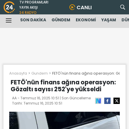
TV PROGRAMLARI
CANLI
YAYIN AKIŞI
24 RADYO
SON DAKİKA
GÜNDEM
EKONOMİ
YAŞAM
DÜ
Anasayfa
Gundem
FETÖ'nün finans ağına operasyon: Gözaltı 
FETÖ'nün finans ağına operasyon:
Gözaltı sayısı 252'ye yükseldi
AA -
Temmuz 16, 2025 10:51
| Son Güncelleme
Tarihi:
Temmuz 16, 2025 10:51