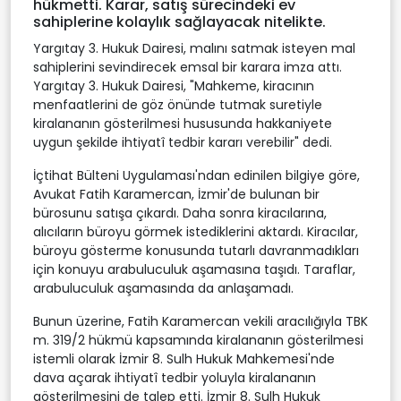
hükmetti. Karar, satış sürecindeki ev
sahiplerine kolaylık sağlayacak nitelikte.
Yargıtay 3. Hukuk Dairesi, malını satmak isteyen mal
sahiplerini sevindirecek emsal bir karara imza attı.
Yargıtay 3. Hukuk Dairesi, "Mahkeme, kiracının
menfaatlerini de göz önünde tutmak suretiyle
kiralananın gösterilmesi hususunda hakkaniyete
uygun şekilde ihtiyatî tedbir kararı verebilir" dedi.
İçtihat Bülteni Uygulaması'ndan edinilen bilgiye göre,
Avukat Fatih Karamercan, İzmir'de bulunan bir
bürosunu satışa çıkardı. Daha sonra kiracılarına,
alıcıların büroyu görmek istediklerini aktardı. Kiracılar,
büroyu gösterme konusunda tutarlı davranmadıkları
için konuyu arabuluculuk aşamasına taşıdı. Taraflar,
arabuluculuk aşamasında da anlaşamadı.
Bunun üzerine, Fatih Karamercan vekili aracılığıyla TBK
m. 319/2 hükmü kapsamında kiralananın gösterilmesi
istemli olarak İzmir 8. Sulh Hukuk Mahkemesi'nde
dava açarak ihtiyatî tedbir yoluyla kiralananın
gösterilmesini de talep etti. İzmir 8. Sulh Hukuk