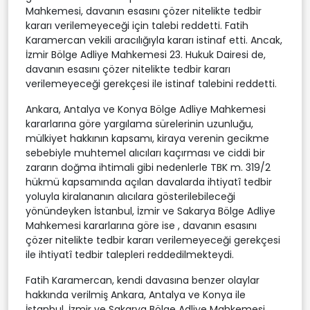
Mahkemesi, davanın esasını çözer nitelikte tedbir
kararı verilemeyeceği için talebi reddetti. Fatih
Karamercan vekili aracılığıyla kararı istinaf etti. Ancak,
İzmir Bölge Adliye Mahkemesi 23. Hukuk Dairesi de,
davanın esasını çözer nitelikte tedbir kararı
verilemeyeceği gerekçesi ile istinaf talebini reddetti.
Ankara, Antalya ve Konya Bölge Adliye Mahkemesi
kararlarına göre yargılama sürelerinin uzunluğu,
mülkiyet hakkının kapsamı, kiraya verenin gecikme
sebebiyle muhtemel alıcıları kaçırması ve ciddi bir
zararın doğma ihtimali gibi nedenlerle TBK m. 319/2
hükmü kapsamında açılan davalarda ihtiyatî tedbir
yoluyla kiralananın alıcılara gösterilebileceği
yönündeyken İstanbul, İzmir ve Sakarya Bölge Adliye
Mahkemesi kararlarına göre ise , davanın esasını
çözer nitelikte tedbir kararı verilemeyeceği gerekçesi
ile ihtiyatî tedbir talepleri reddedilmekteydi.
Fatih Karamercan, kendi davasına benzer olaylar
hakkında verilmiş Ankara, Antalya ve Konya ile
İstanbul, İzmir ve Sakarya Bölge Adliye Mahkemesi