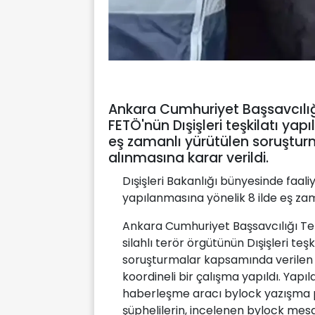
Ankara Cumhuriyet Başsavcılığ
FETÖ'nün Dışişleri teşkilatı ya
eş zamanlı yürütülen soruştur
alınmasına karar verildi.
Dışişleri Bakanlığı bünyesinde faali
yapılanmasına yönelik 8 ilde eş zama
Ankara Cumhuriyet Başsavcılığı T
silahlı terör örgütünün Dışişleri t
soruşturmalar kapsamında verilen tal
koordineli bir çalışma yapıldı. Yapı
haberleşme aracı bylock yazışma pr
şüphelilerin, incelenen bylock mesaj 