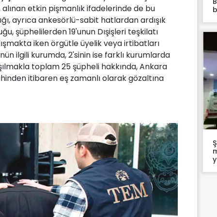
B
 alınan etkin pişmanlık ifadelerinde de bu
b
ldığı, ayrıca ankesörlü-sabit hatlardan ardışık
u, şüphelilerden 19'unun Dışişleri teşkilatı
şmakta iken örgütle üyelik veya irtibatları
ün ilgili kurumda, 2'sinin ise farklı kurumlarda
şılmakla toplam 25 şüpheli hakkında, Ankara
ihinden itibaren eş zamanlı olarak gözaltına
Ş
m
y