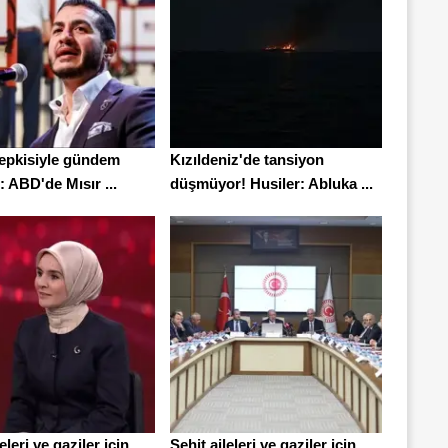
 tepkisiyle gündem
Kızıldeniz'de tansiyon
 ABD'de Mısır ...
düşmüyor! Husiler: Abluka ...
eleri ve gaziler için
Şehit aileleri ve gaziler için