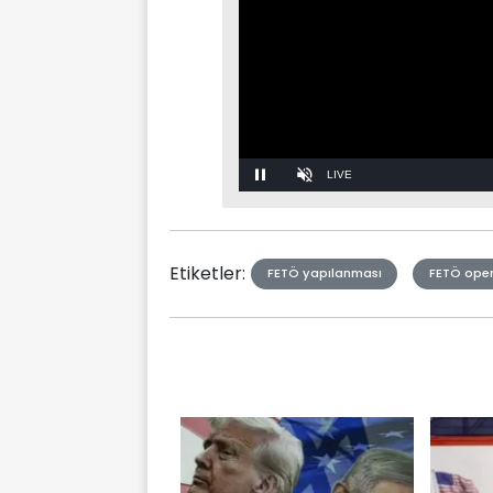
Stream
Unmute
Type
Etiketler:
FETÖ yapılanması
FETÖ ope