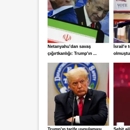
Netanyahu'dan savaş
İsrail'e
çığırtkanlığı: Trump'ın ...
olmuştu:
Trump'ın tarife uygulaması
Şehit ail