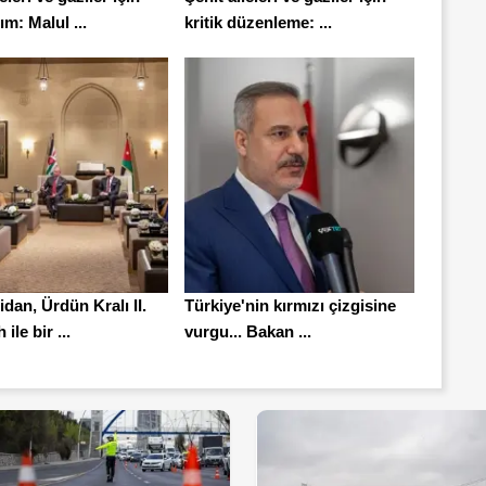
ım: Malul ...
kritik düzenleme: ...
dan, Ürdün Kralı II.
Türkiye'nin kırmızı çizgisine
ile bir ...
vurgu... Bakan ...