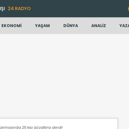
IŞI
24 RADYO
EKONOMİ
YAŞAM
DÜNYA
ANALİZ
YAZ
lanmasında 25 kişi gözaltına alındı!