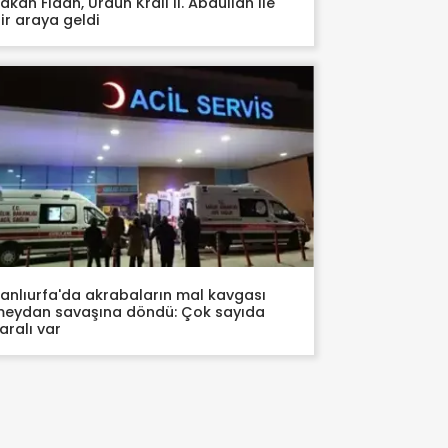
akan Fidan, Ürdün Kralı II. Abdullah ile
ir araya geldi
anlıurfa'da akrabaların mal kavgası
eydan savaşına döndü: Çok sayıda
aralı var