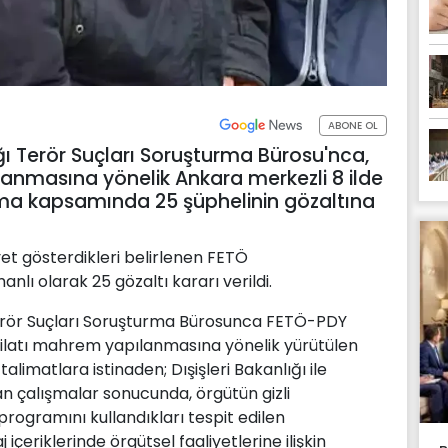
ABONE OL
ı Terör Suçları Soruşturma Bürosu'nca,
pılanmasına yönelik Ankara merkezli 8 ilde
ma kapsamında 25 şüphelinin gözaltına
yet gösterdikleri belirlenen FETÖ
nlı olarak 25 gözaltı kararı verildi.
erör Suçları Soruşturma Bürosunca FETÖ-PDY
eşkilatı mahrem yapılanmasına yönelik yürütülen
imatlara istinaden; Dışişleri Bakanlığı ile
lan çalışmalar sonucunda, örgütün gizli
ogramını kullandıkları tespit edilen
içeriklerinde örgütsel faaliyetlerine ilişkin