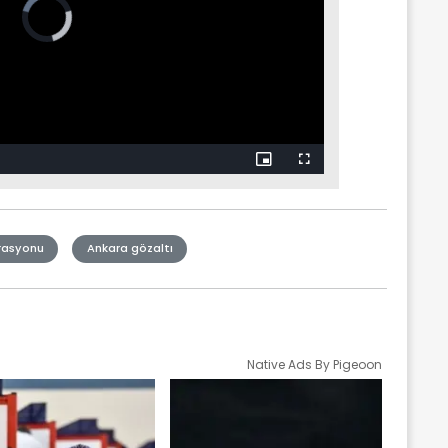
rasyonu
Ankara gözaltı
Native Ads By Pigeoon