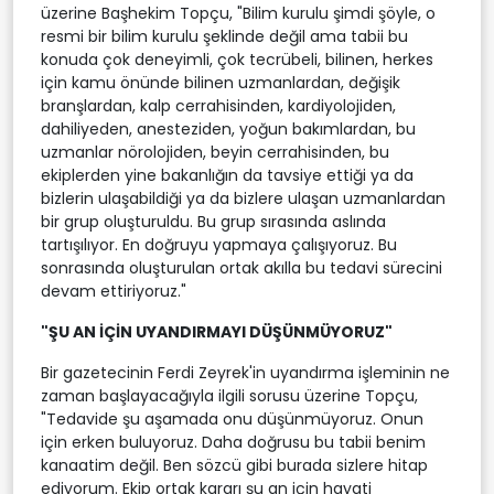
üzerine Başhekim Topçu, "Bilim kurulu şimdi şöyle, o
resmi bir bilim kurulu şeklinde değil ama tabii bu
konuda çok deneyimli, çok tecrübeli, bilinen, herkes
için kamu önünde bilinen uzmanlardan, değişik
branşlardan, kalp cerrahisinden, kardiyolojiden,
dahiliyeden, anesteziden, yoğun bakımlardan, bu
uzmanlar nörolojiden, beyin cerrahisinden, bu
ekiplerden yine bakanlığın da tavsiye ettiği ya da
bizlerin ulaşabildiği ya da bizlere ulaşan uzmanlardan
bir grup oluşturuldu. Bu grup sırasında aslında
tartışılıyor. En doğruyu yapmaya çalışıyoruz. Bu
sonrasında oluşturulan ortak akılla bu tedavi sürecini
devam ettiriyoruz."
"ŞU AN İÇİN UYANDIRMAYI DÜŞÜNMÜYORUZ"
Bir gazetecinin Ferdi Zeyrek'in uyandırma işleminin ne
zaman başlayacağıyla ilgili sorusu üzerine Topçu,
"Tedavide şu aşamada onu düşünmüyoruz. Onun
için erken buluyoruz. Daha doğrusu bu tabii benim
kanaatim değil. Ben sözcü gibi burada sizlere hitap
ediyorum. Ekip ortak kararı şu an için hayati