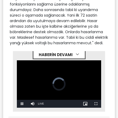
fonksiyonlarını sağlama üzerine odaklanmış
durumdayız. Daha sonrasında tabii ki uyandırma
süreci o aşamada sağlanacak. Yani ilk 72 saatin
ardından da uyutulmaya devam edilebilir. Hasar
olmasa zaten bu işte kalbine akciğerlerine ya da
böbreklerine destek olmazdık. Onlarda hasarlanma
var. Maalesef hasarlanma var. Tabii ki bu ciddi elektrik
yanığı yüksek voltajlı bu hasarlanma mevcut." dedi.
HABERİN DEVAMI
Video
Player
is
loading.
Stream
LIVE
Pause
Mute
Picture-
Fullscreen
in-
Picture
Type