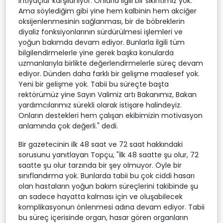
ihtiyaçlar karşılanıyor. Onlarla ilgili bir sıkıntımız yok.
Ama söylediğim gibi yine hem kalbinin hem akciğer
oksijenlenmesinin sağlanması, bir de böbreklerin
diyaliz fonksiyonlarının sürdürülmesi işlemleri ve
yoğun bakımda devam ediyor. Bunlarla ilgili tüm
bilgilendirmelerle yine gerek başka konularda
uzmanlarıyla birlikte değerlendirmelerle süreç devam
ediyor. Dünden daha farklı bir gelişme maalesef yok.
Yeni bir gelişme yok. Tabii bu süreçte başta
rektörümüz yine Sayın Valimiz artı Bakanımız, Bakan
yardımcılarımız sürekli olarak istişare halindeyiz.
Onların destekleri hem çalışan ekibimizin motivasyon
anlamında çok değerli." dedi.
Bir gazetecinin ilk 48 saat ve 72 saat hakkındaki
sorusunu yanıtlayan Topçu, "İlk 48 saatte şu olur, 72
saatte şu olur tarzında bir şey olmuyor. Öyle bir
sınıflandırma yok. Bunlarda tabii bu çok ciddi hasarı
olan hastaların yoğun bakım süreçlerini takibinde şu
an sadece hayatta kalması için ve oluşabilecek
komplikasyonun önlenmesi adına devam ediyor. Tabii
bu süreç içerisinde organ, hasar gören organların