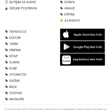
İLETİŞİM VE KÜNYE
DÜNYA
GİZLİLİK POLİTİKASI
ANALİZ
EĞİTİM
24 RADYO
TEKNOLOJİ
KÜLTÜR
TARİH
SİNEMA
KİTAP
AJANS
KOBİ
OTOMOTİV
SAĞLIK
BİLGİ
ZODYAK
MAGAZİN
©Copyright 2021 Sitemizde yayınlanan haberlerin telif hakları gazete ve