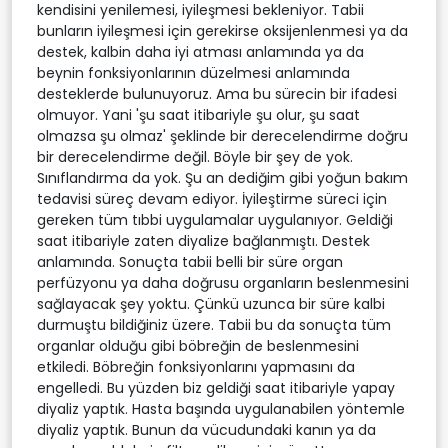
kendisini yenilemesi, iyileşmesi bekleniyor. Tabii
bunların iyileşmesi için gerekirse oksijenlenmesi ya da
destek, kalbin daha iyi atması anlamında ya da
beynin fonksiyonlarının düzelmesi anlamında
desteklerde bulunuyoruz. Ama bu sürecin bir ifadesi
olmuyor. Yani 'şu saat itibariyle şu olur, şu saat
olmazsa şu olmaz' şeklinde bir derecelendirme doğru
bir derecelendirme değil. Böyle bir şey de yok.
Sınıflandırma da yok. Şu an dediğim gibi yoğun bakım
tedavisi süreç devam ediyor. İyileştirme süreci için
gereken tüm tıbbi uygulamalar uygulanıyor. Geldiği
saat itibariyle zaten diyalize bağlanmıştı. Destek
anlamında. Sonuçta tabii belli bir süre organ
perfüzyonu ya daha doğrusu organların beslenmesini
sağlayacak şey yoktu. Çünkü uzunca bir süre kalbi
durmuştu bildiğiniz üzere. Tabii bu da sonuçta tüm
organlar olduğu gibi böbreğin de beslenmesini
etkiledi. Böbreğin fonksiyonlarını yapmasını da
engelledi. Bu yüzden biz geldiği saat itibariyle yapay
diyaliz yaptık. Hasta başında uygulanabilen yöntemle
diyaliz yaptık. Bunun da vücudundaki kanın ya da