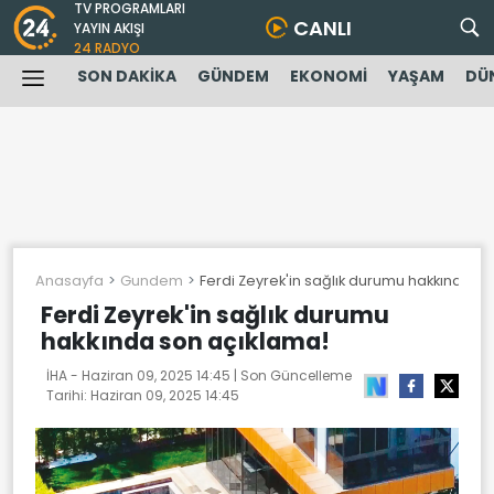
TV PROGRAMLARI
CANLI
YAYIN AKIŞI
24 RADYO
SON DAKİKA
GÜNDEM
EKONOMİ
YAŞAM
DÜ
Anasayfa
Gundem
Ferdi Zeyrek'in sağlık durumu hakkında s
Ferdi Zeyrek'in sağlık durumu
hakkında son açıklama!
İHA -
Haziran 09, 2025 14:45
| Son Güncelleme
Tarihi:
Haziran 09, 2025 14:45