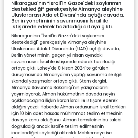
Nikaragua'nın “İsrail'in Gazze'deki soykırımını
desteklediği” gerekçesiyle Almanya aleyhine
Uluslararası Adalet Divanı'nda açtığı davada,
Berlin yönetiminin savunmasını İsrail ile
istişarede ederek hazırladığı ortaya çıktı.
Nikaragua'nın "İsrail'in Gazze'deki soykırımını
desteklediği" gerekçesiyle Almanya aleyhine
Uluslararası Adalet Divanı'nda (UAD) açtığı davada,
Berlin yönetiminin, geçen yıl nisan ayındaki
savunmasını İsrail ile istişarede ederek hazırladığı
ortaya çıktı. Lahey'de 8 Nisan 2024'te görülen
duruşmasında Almanya'nın yaptığı savunma ile ilgili
skandal yazışmalar ortaya çıktı. Stern dergisi,
Almanya Savunma Bakanlığı'nın yazışmalarını
yayımlayarak, Alman hükümetinin davada neyin
açıklanacağına ilişkin kararı İsrail ile istişare ederek
aldığını yazdı. Haberde Alman ordusunun İsrail tankları
için 10 bin adet hassas mühimmat teslim etmesinin
davaya konu olduğunu, Alman temsilcinin bu talebi
doğruladığı ancak İsrail'e teslim edilmesinin
incelendiğini söylediği aktarıldı. Mahkemeye ise