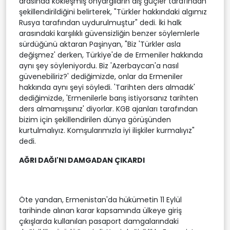
arasında kökleşmiş önyargıların dış güçler tarafından
şekillendirildiğini belirterek, "Türkler hakkındaki algımız
Rusya tarafından uydurulmuştur" dedi. İki halk
arasındaki karşılıklı güvensizliğin benzer söylemlerle
sürdüğünü aktaran Paşinyan, "Biz 'Türkler asla
değişmez' derken, Türkiye'de de Ermeniler hakkında
aynı şey söyleniyordu. Biz 'Azerbaycan'a nasıl
güvenebiliriz?' dediğimizde, onlar da Ermeniler
hakkında aynı şeyi söyledi. 'Tarihten ders almadık'
dediğimizde, 'Ermenilerle barış istiyorsanız tarihten
ders almamışsınız' diyorlar. KGB ajanları tarafından
bizim için şekillendirilen dünya görüşünden
kurtulmalıyız. Komşularımızla iyi ilişkiler kurmalıyız"
dedi.
AĞRI DAĞI'NI DAMGADAN ÇIKARDI
Öte yandan, Ermenistan'da hükümetin 11 Eylül
tarihinde alınan karar kapsamında ülkeye giriş
çıkışlarda kullanılan pasaport damgalarındaki