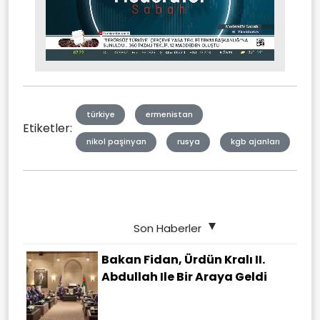
Stream
Unmute
Type
türkiye
ermenistan
Etiketler:
nikol paşinyan
rusya
kgb ajanları
Son Haberler
Bakan Fidan, Ürdün Kralı II.
Abdullah Ile Bir Araya Geldi