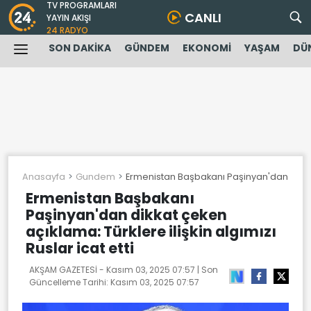
TV PROGRAMLARI
CANLI
YAYIN AKIŞI
24 RADYO
SON DAKİKA
GÜNDEM
EKONOMİ
YAŞAM
DÜ
Anasayfa
Gundem
Ermenistan Başbakanı Paşinyan'dan dikkat ç
Ermenistan Başbakanı
Paşinyan'dan dikkat çeken
açıklama: Türklere ilişkin algımızı
Ruslar icat etti
AKŞAM GAZETESİ -
Kasım 03, 2025 07:57
| Son
Güncelleme Tarihi:
Kasım 03, 2025 07:57