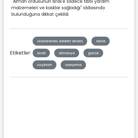
"Alman ordusunun İsrail'e sadece tıbbi yardım
malzemeleri ve kasklar sağladığı" iddiasında
bulunduğuna dikkat çekildi.
uluslararası adalet divanı
dava
Etiketler:
israil
almanya
gazze
soykırım
savunma