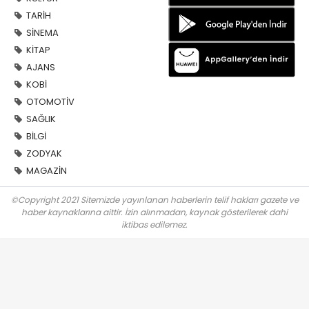
TARİH
SİNEMA
KİTAP
AJANS
KOBİ
OTOMOTİV
SAĞLIK
BİLGİ
ZODYAK
MAGAZİN
©Copyright 2021 Sitemizde yayınlanan haberlerin telif hakları gazete ve
haber kaynaklarına aittir. İzin alınmadan, kaynak gösterilerek dahi
iktibas edilemez.