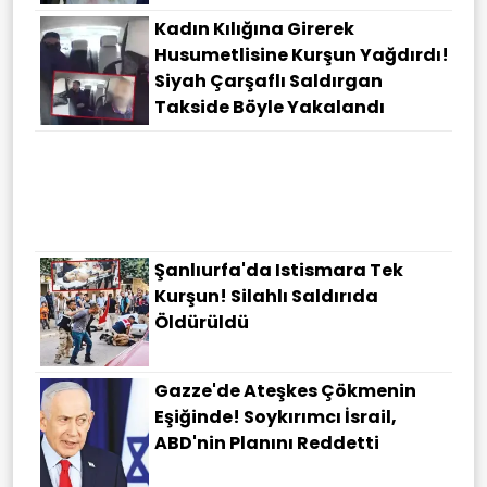
Kadın Kılığına Girerek
Husumetlisine Kurşun Yağdırdı!
Siyah Çarşaflı Saldırgan
Takside Böyle Yakalandı
Şanlıurfa'da Istismara Tek
Kurşun! Silahlı Saldırıda
Öldürüldü
Gazze'de Ateşkes Çökmenin
Eşiğinde! Soykırımcı İsrail,
ABD'nin Planını Reddetti