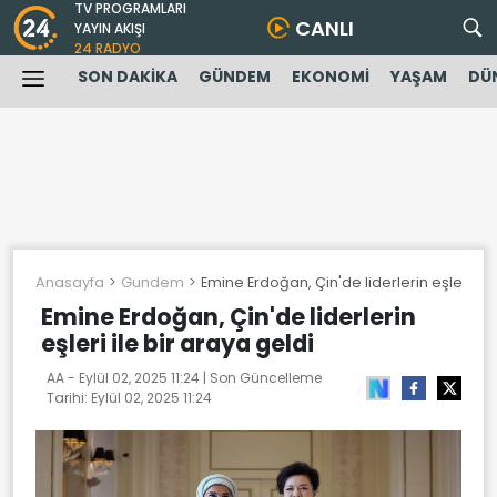
TV PROGRAMLARI
CANLI
YAYIN AKIŞI
24 RADYO
SON DAKİKA
GÜNDEM
EKONOMİ
YAŞAM
DÜ
Anasayfa
Gundem
Emine Erdoğan, Çin'de liderlerin eşleri ile
Emine Erdoğan, Çin'de liderlerin
eşleri ile bir araya geldi
AA -
Eylül 02, 2025 11:24
| Son Güncelleme
Tarihi:
Eylül 02, 2025 11:24