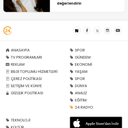
değerlendirin
ANASAYFA
SPOR
TV PROGRAMLARI
GÜNDEM
REKLAM
EKONOMİ
BİLGİ TOPLUMU HİZMETLERİ
YAŞAM
ÇEREZ POLİTİKASI
SPOR
İLETİŞİM VE KÜNYE
DÜNYA
GİZLİLİK POLİTİKASI
ANALİZ
EĞİTİM
24 RADYO
TEKNOLOJİ
KÜLTÜR