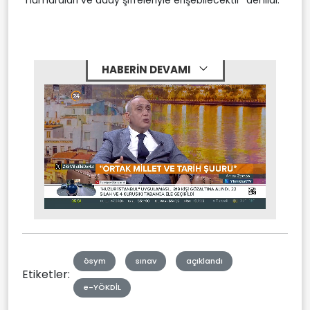
HABERİN DEVAMI
Stream
Unmute
Type
ösym
sınav
açıklandı
Etiketler:
e-YÖKDİL