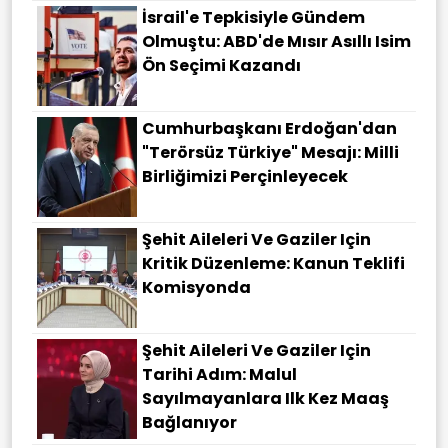
İsrail'e Tepkisiyle Gündem
Olmuştu: ABD'de Mısır Asıllı Isim
Ön Seçimi Kazandı
Cumhurbaşkanı Erdoğan'dan
"terörsüz Türkiye" Mesajı: Milli
Birliğimizi Perçinleyecek
Şehit Aileleri Ve Gaziler Için
Kritik Düzenleme: Kanun Teklifi
Komisyonda
Şehit Aileleri Ve Gaziler Için
Tarihi Adım: Malul
Sayılmayanlara Ilk Kez Maaş
Bağlanıyor