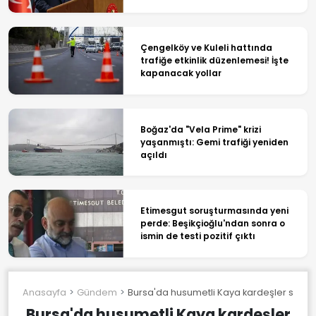
Çengelköy ve Kuleli hattında
trafiğe etkinlik düzenlemesi! İşte
kapanacak yollar
Boğaz'da "Vela Prime" krizi
yaşanmıştı: Gemi trafiği yeniden
açıldı
Etimesgut soruşturmasında yeni
perde: Beşikçioğlu'ndan sonra o
ismin de testi pozitif çıktı
Anasayfa
Gündem
Bursa'da husumetli Kaya kardeşler sokak ort
Bursa'da husumetli Kaya kardeşler