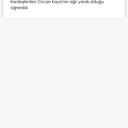
Kardeşlerden Özcan Kaya'nın ağır yaralı olduğu
öğrenildi.
Bursa bıçaklı kavga
Osmangazi kardeş kavgası
Etiketler:
Demirtaş Barbaros Mahallesi
Özcan Kaya
Bursa asayiş