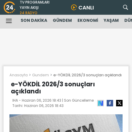
TV PROGRAMLARI
CANLI
YAYIN AKIŞI
24 RADYO
SON DAKİKA
GÜNDEM
EKONOMİ
YAŞAM
DÜ
Anasayfa
Gundem
e-YÖKDİL 2026/3 sonuçları açıklandı
e-YÖKDİL 2026/3 sonuçları
açıklandı
IHA -
Haziran 06, 2026 18:43
| Son Güncelleme
Tarihi:
Haziran 06, 2026 18:43