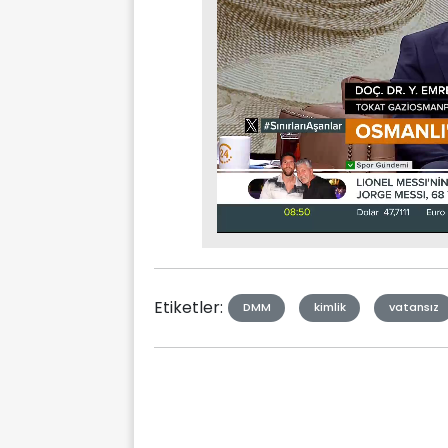
Stream
Mute
Type
Etiketler:
DMM
kimlik
vatansız