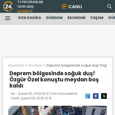
TV PROGRAMLARI
CANLI
YAYIN AKIŞI
24 RADYO
SON DAKİKA
GÜNDEM
EKONOMİ
YAŞAM
DÜ
Anasayfa
Gundem
Deprem bölgesinde soğuk duş! Özgür Öz
Deprem bölgesinde soğuk duş!
Özgür Özel konuştu meydan boş
kaldı
AA -
Şubat 05, 2026 15:15
| Son Güncelleme
Tarihi:
Şubat 05, 2026 15:15