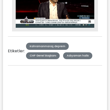
Stream
Mute
Type
Kahramanmaraş deprem
Etiketler:
CHP Genel Başkanı
Adıyaman halkı