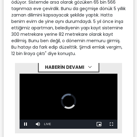
ödüyor. Sistemde arsa olarak gözüken 65 bin 566
taşınmazı eve çevirdik. Bunu da geçmişe dönük 5 yıllık
zaman dilimini kapsayacak şekilde yaptık. Hatta
benim evim de yine aynı durumdaydı. 5 yıl önce inşa
ettiğimiz apartman, belediyenin yapı kayıt sistemine
300 metrekare yerine 82 metrekare olarak kayıt
edilmiş. Bunu ben değil, o dönemin memuru girmiş.
Bu hatayı da fark edip düzelttik. Şimdi emlak vergim,
12 bin liraya çıktı" diye konuştu.
HABERİN DEVAMI
Video
Player
is
loading.
Stream
LIVE
Pause
Mute
Picture-
Fullscreen
in-
Picture
Type