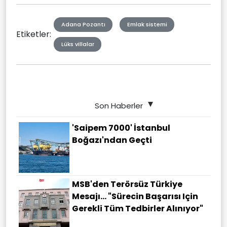
Adana Pozantı
Emlak sistemi
Etiketler:
Lüks villalar
Son Haberler
'Saipem 7000' İstanbul
Boğazı'ndan Geçti
MSB'den Terörsüz Türkiye
Mesajı... "Sürecin Başarısı Için
Gerekli Tüm Tedbirler Alınıyor"