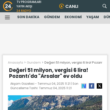
TV PROGRAMLARI
CANLI
YAYIN AKIŞI
24 RADYO
SON DAKİKA
GÜNDEM
EKONOMİ
YAŞAM
DÜ
Anasayfa
Gundem
Değeri 51 milyon, vergisi 6 lira! Pozantı'da
Değeri 51 milyon, vergisi 6 lira!
Pozantı'da "Arsalar" ev oldu
Akşam Gazetesi -
Temmuz 04, 2025 11:21
| Son
Güncelleme Tarihi:
Temmuz 04, 2025 11:21