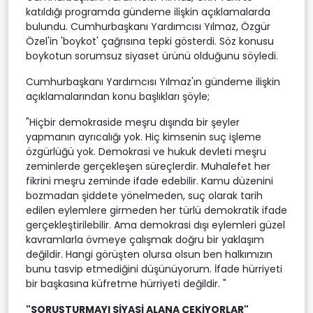
katıldığı programda gündeme ilişkin açıklamalarda
bulundu. Cumhurbaşkanı Yardımcısı Yılmaz, Özgür
Özel'in 'boykot' çağrısına tepki gösterdi. Söz konusu
boykotun sorumsuz siyaset ürünü olduğunu söyledi.
Cumhurbaşkanı Yardımcısı Yılmaz'ın gündeme ilişkin
açıklamalarından konu başlıkları şöyle;
"Hiçbir demokraside meşru dışında bir şeyler
yapmanın ayrıcalığı yok. Hiç kimsenin suç işleme
özgürlüğü yok. Demokrasi ve hukuk devleti meşru
zeminlerde gerçekleşen süreçlerdir. Muhalefet her
fikrini meşru zeminde ifade edebilir. Kamu düzenini
bozmadan şiddete yönelmeden, suç olarak tarih
edilen eylemlere girmeden her türlü demokratik ifade
gerçekleştirilebilir. Ama demokrasi dışı eylemleri güzel
kavramlarla övmeye çalışmak doğru bir yaklaşım
değildir. Hangi görüşten olursa olsun ben halkımızın
bunu tasvip etmediğini düşünüyorum. İfade hürriyeti
bir başkasına küfretme hürriyeti değildir. "
"SORUŞTURMAYI SİYASİ ALANA ÇEKİYORLAR"