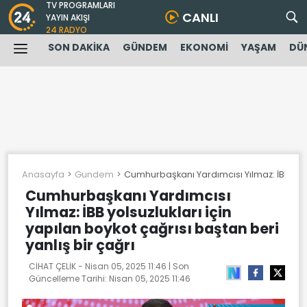
TV PROGRAMLARI
CANLI
YAYIN AKIŞI
24 RADYO
SON DAKİKA
GÜNDEM
EKONOMİ
YAŞAM
DÜ
Anasayfa
Gundem
Cumhurbaşkanı Yardımcısı Yılmaz: İBB yolsu
Cumhurbaşkanı Yardımcısı
Yılmaz: İBB yolsuzlukları için
yapılan boykot çağrısı baştan beri
yanlış bir çağrı
CİHAT ÇELİK -
Nisan 05, 2025 11:46
| Son
Güncelleme Tarihi:
Nisan 05, 2025 11:46