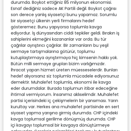
durumda. Boykot ettiğiniz 85 milyonun ekonomisi.
Esnaf dediğiniz sadece AK Partili değil. Boykot çağrısı
son derece yanlış siyasetçi bunu yapamaz. Sorumlu
bir siyasetçi ülkenin yerli firmalarını hedef
gösteremez. Bunu yapıyorsa toplumla kavga
ediyordur. İş dünyasından ciddi tepkiler geldi. Bırakın iş
sahiplerini ekmeğini kazananlar var orda. Bu tür
çağrılar ayrıştırıcı çağrılar. Bir zamanların bu yeşil
sermaye tartışmalarına götürür, toplumu
kutuplaştırmaya ayrıştırmaya hiç kimsenin hakkı yok.
Bütün milli sermaye grupları bizim varlığımızdır.
İhracat yapan hizmet üreten müesseselerdir. Bunları
hedef alıyorsanız siz toplumla mücadele ediyorsunuz
demektir. Muhalefet toplumla, ekonomi ile kavga
eder durumdalar. Burada toplumun itibar edeceğine
ihtimal vermiyorum. İnsanımız aklıselimdir. Muhalefet
partisi içerisindeki iç çekişmelerin bir yansıması. Yarın
kurultay var. Herkes ana muhalefet partisinde en sert
siyaset yapma yarışına girmiş durumda. CHP içindeki
kavga toplumsal gerilime dönüşmüş durumda. CHP
içi kavgayı toplumsal bir kavgaya dönüştürmeye