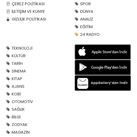
ÇEREZ POLİTİKASI
SPOR
İLETİŞİM VE KÜNYE
DÜNYA
GİZLİLİK POLİTİKASI
ANALİZ
EĞİTİM
24 RADYO
TEKNOLOJİ
KÜLTÜR
TARİH
SİNEMA
KİTAP
AJANS
KOBİ
OTOMOTİV
SAĞLIK
BİLGİ
ZODYAK
MAGAZİN