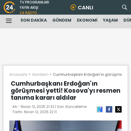
TV PROGRAMLARI
CANLI
YAYIN AKIŞI
24 RADYO
SON DAKİKA
GÜNDEM
EKONOMİ
YAŞAM
DÜ
Anasayfa
Gundem
Cumhurbaşkanı Erdoğan'ın görüşmesi yetti
Cumhurbaşkanı Erdoğan'ın
görüşmesi yetti! Kosova'yı resmen
tanıma kararı aldılar
AA -
Nisan 12, 2025 21:32
| Son Güncelleme
Tarihi:
Nisan 12, 2025 22:11