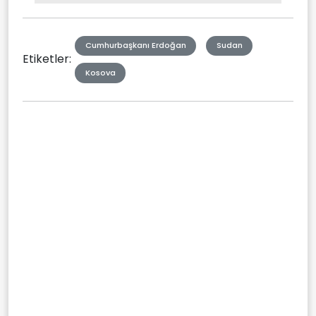
Type
Cumhurbaşkanı Erdoğan
Sudan
Etiketler:
Kosova