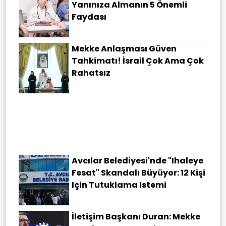
Yanınıza Almanın 5 Önemli
Faydası
Mekke Anlaşması Güven
Tahkimatı! İsrail Çok Ama Çok
Rahatsız
Avcılar Belediyesi'nde "ihaleye
Fesat" Skandalı Büyüyor: 12 Kişi
Için Tutuklama Istemi
İletişim Başkanı Duran: Mekke