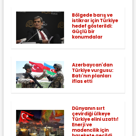
Bölgede barış ve
istikrar için Türkiye
hedef gösterildi:
Güçlü bir
konumdalar
Azerbaycan'dan
Türkiye vurgusu:
Batı'nın planları
iflas etti
Dünyanın sırt
çevirdiği ülkeye
Türkiye elini uzattı!
Enerji ve
madencilik için
harekete geçildi