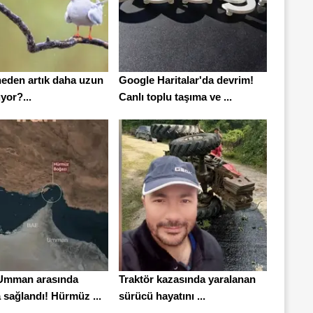
neden artık daha uzun
Google Haritalar'da devrim!
yor?...
Canlı toplu taşıma ve ...
 Umman arasında
Traktör kazasında yaralanan
 sağlandı! Hürmüz ...
sürücü hayatını ...