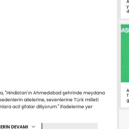
A
y
d
A
a, "Hindistan'ın Ahmedabad şehrinde meydana
T
denlerin ailelerine, sevenlerine Türk milleti
g
lara acil şifalar diliyorum." ifadelerine yer
ERİN DEVAMI