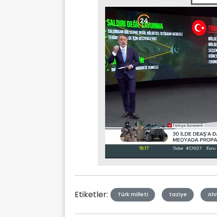
Stream
Mute
Type
Etiketler:
Türk milleti
taziye
Ah