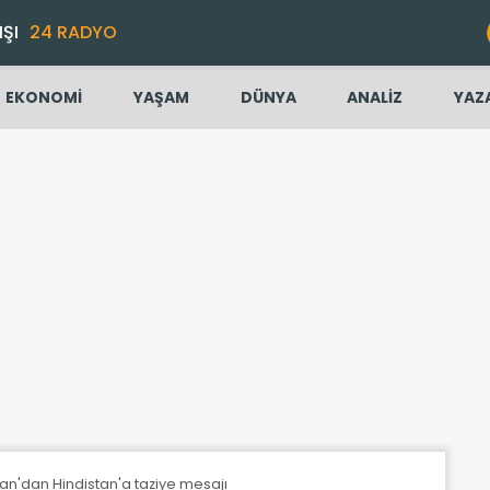
IŞI
24 RADYO
EKONOMİ
YAŞAM
DÜNYA
ANALİZ
YAZ
n'dan Hindistan'a taziye mesajı