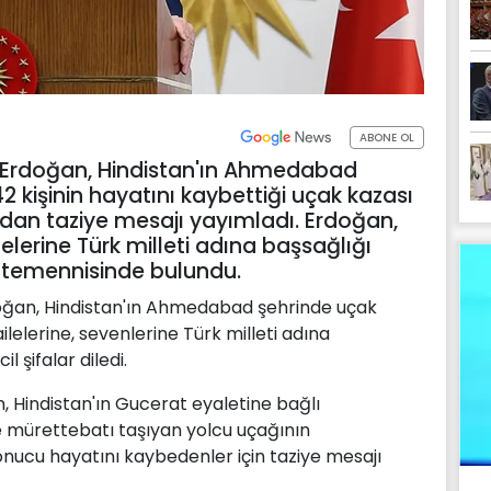
ABONE OL
Erdoğan, Hindistan'ın Ahmedabad
kişinin hayatını kaybettiği uçak kazası
an taziye mesajı yayımladı. Erdoğan,
elerine Türk milleti adına başsağlığı
ar temennisinde bulundu.
ğan, Hindistan'ın Ahmedabad şehrinde uçak
lelerine, sevenlerine Türk milleti adına
l şifalar diledi.
 Hindistan'ın Gucerat eyaletine bağlı
 mürettebatı taşıyan yolcu uçağının
nucu hayatını kaybedenler için taziye mesajı