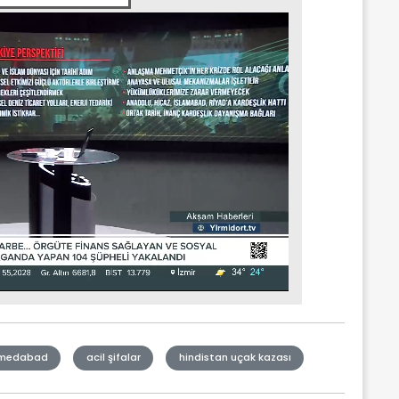
medabad
acil şifalar
hindistan uçak kazası