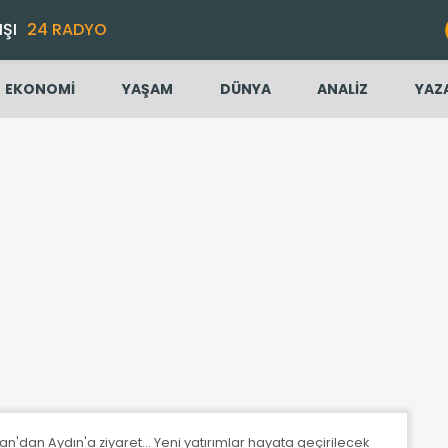
IŞI
24 RADYO
EKONOMİ
YAŞAM
DÜNYA
ANALİZ
YAZ
dan Aydın'a ziyaret... Yeni yatırımlar hayata geçirilecek