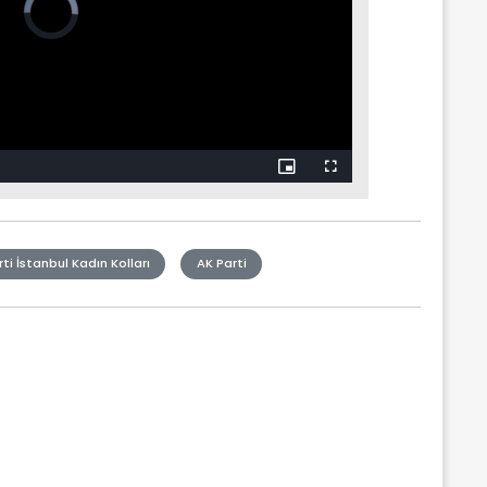
ti İstanbul Kadın Kolları
AK Parti