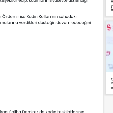
eşekkür edip, kadınların siyasette üstlendiği
A
y
b
h Özdemir ise Kadın Kolları'nın sahadaki
ışmalarına verdikleri desteğin devam edeceğini
C
Y
e
aşkanı Saliha Demirer de kadın teşkilatlarının