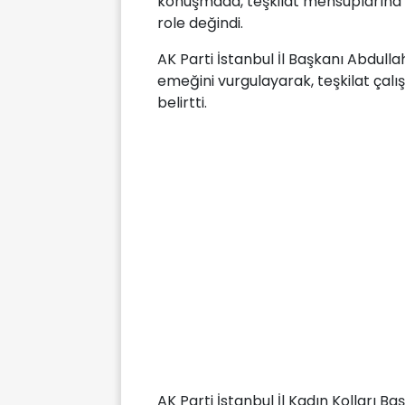
konuşmada, teşkilat mensuplarına t
role değindi.
AK Parti İstanbul İl Başkanı Abdulla
emeğini vurgulayarak, teşkilat çal
belirtti.
AK Parti İstanbul İl Kadın Kolları B