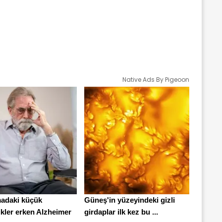
Native Ads By Pigeoon
adaki küçük
Güneş'in yüzeyindeki gizli
ikler erken Alzheimer
girdaplar ilk kez bu ...