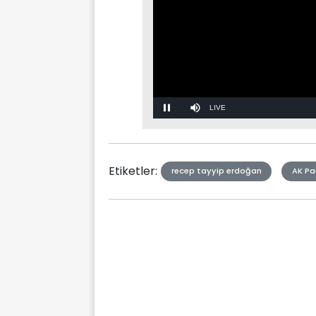
Stream
Mute
Type
Etiketler:
recep tayyip erdoğan
AK Par