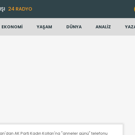
IŞI
24 RADYO
EKONOMİ
YAŞAM
DÜNYA
ANALİZ
YAZ
'dan AK Parti Kadın Kolları'na "anneler günü" telefonu