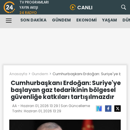
TV PROGRAMLARI
CANLI
YAYIN AKIŞI
24 RADYO
SON DAKİKA
GÜNDEM
EKONOMİ
YAŞAM
DÜ
Anasayfa
Gundem
Cumhurbaşkanı Erdoğan: Suriye'ye başlayan
Cumhurbaşkanı Erdoğan: Suriye'ye
başlayan gaz tedarikinin bölgesel
güvenliğe katkıları tartışılmazdır
AA -
Haziran 01, 2026 13:29
| Son Güncelleme
Tarihi:
Haziran 01, 2026 13:29