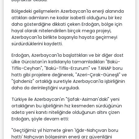
Bölgedeki gelişmelerin Azerbaycan'la enerji alanında
attıkları adımların ne kadar isabetli olduğunu bir kez
daha gösterdiğine dikkati çeken Erdoğan, bölge için
hayal olarak nitelendirilen birçok mega projeyi,
Azerbaycan'la birlikte başarıyla hayata geçirmeyi
sürdürdüklerini kaydetti.
Erdoğan, Azerbaycan'la başlattıkları ve bir diğer dost
ülke Gürcistan'ın katkılarıyla tamamladıkları "Bakü-
Tiflis-Ceyhan", "Bakü-Tiflis-Erzurum" ve TANAP boru
hattı gibi projelere değinerek, "Azeri-Çırak-Güneşli" ve
"Şahdeniz" ortaklığı suretiyle Azerbaycan'la işbirliğinin
daha da derinleştiğini vurguladı.
Türkiye ile Azerbaycan'ın "Şafak-Asiman'daki" yeni
ortaklığının bu işbirliğinin hız kesmeden sürdüğünün
adeta yeni kanıtı niteliğinde olduğunun altını çizen
Erdoğan, şöyle devam etti:
"Geçtiğimiz yıl hizmete giren 'Iğdır-Nahçıvan boru
hattı' Nahçıvan bölgesinin enerji arz güvenliğini