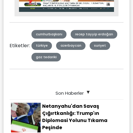
Stream
Unmute
Type
cumhurbaşkanı
recep tayyip erdoğan
Etiketler:
türkiye
azerbaycan
suriyet
gaz tedariki
Son Haberler
Netanyahu'dan Savaş
Çığırtkanlığı: Trump'ın
Diplomasi Yolunu Tıkama
Peşinde