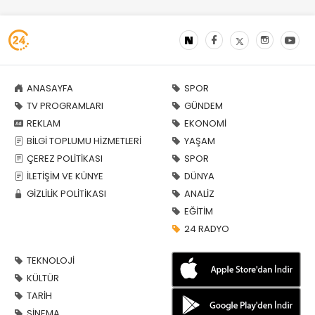
ANASAYFA
SPOR
TV PROGRAMLARI
GÜNDEM
REKLAM
EKONOMİ
BİLGİ TOPLUMU HİZMETLERİ
YAŞAM
ÇEREZ POLİTİKASI
SPOR
İLETİŞİM VE KÜNYE
DÜNYA
GİZLİLİK POLİTİKASI
ANALİZ
EĞİTİM
24 RADYO
TEKNOLOJİ
KÜLTÜR
TARİH
SİNEMA