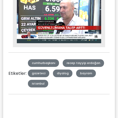
Stream
Mute
Type
cumhurbaşkanı
recep tayyip erdoğan
Etiketler:
gazeteci
diyalog
bayram
istanbul