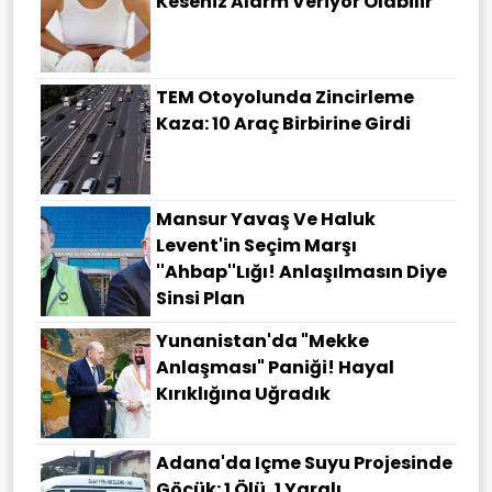
Keseniz Alarm Veriyor Olabilir
TEM Otoyolunda Zincirleme
Kaza: 10 Araç Birbirine Girdi
Mansur Yavaş Ve Haluk
Levent'in Seçim Marşı
''Ahbap''lığı! Anlaşılmasın Diye
Sinsi Plan
Yunanistan'da "Mekke
Anlaşması" Paniği! Hayal
Kırıklığına Uğradık
Adana'da Içme Suyu Projesinde
Göçük: 1 Ölü, 1 Yaralı