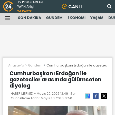
TV PROGRAMLARI
CANLI
YAYIN AKIŞI
24 RADYO
SON DAKİKA
GÜNDEM
EKONOMİ
YAŞAM
DÜ
Anasayfa
Gundem
Cumhurbaşkanı Erdoğan ile gazeteciler 
Cumhurbaşkanı Erdoğan ile
gazeteciler arasında gülümseten
diyalog
HABER MERKEZİ -
Mayıs 20, 2026 13:49
| Son
Güncelleme Tarihi:
Mayıs 20, 2026 13:50