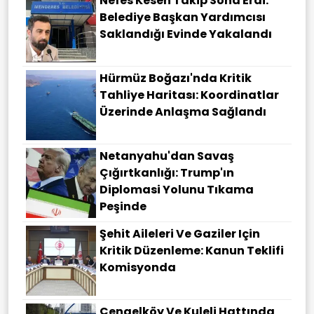
Nefes Kesen Takip Sona Erdi:
Belediye Başkan Yardımcısı
Saklandığı Evinde Yakalandı
Hürmüz Boğazı'nda Kritik
Tahliye Haritası: Koordinatlar
Üzerinde Anlaşma Sağlandı
Netanyahu'dan Savaş
Çığırtkanlığı: Trump'ın
Diplomasi Yolunu Tıkama
Peşinde
Şehit Aileleri Ve Gaziler Için
Kritik Düzenleme: Kanun Teklifi
Komisyonda
Çengelköy Ve Kuleli Hattında