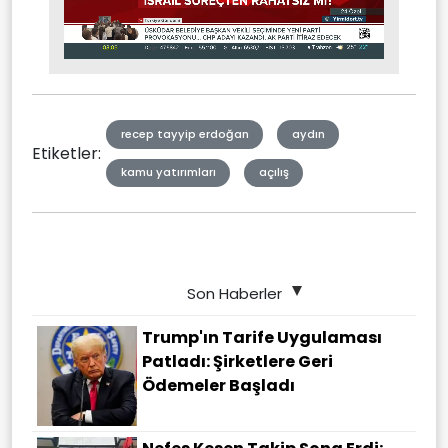
Stream
Unmute
Type
recep tayyip erdoğan
aydın
Etiketler:
kamu yatırımları
açılış
Son Haberler
Trump'ın Tarife Uygulaması
Patladı: Şirketlere Geri
Ödemeler Başladı